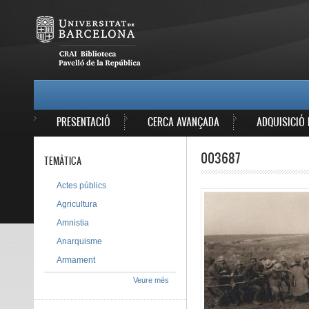
Vés al contingut
MAIN MENU
PRESENTACIÓ
CERCA AVANÇADA
ADQUISICIÓ 
003687
TEMÀTICA
Actes públics
Agricultura
Amnistia
Anarquisme
Armament
Veure més