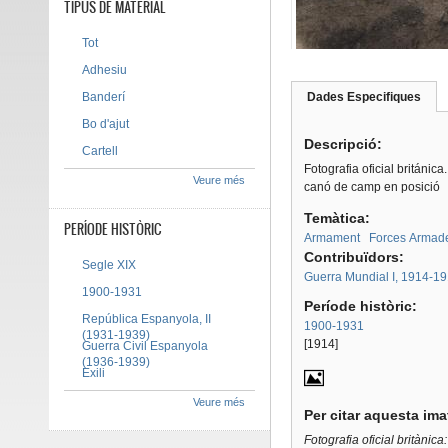
TIPUS DE MATERIAL
Tot
Adhesiu
Banderí
Dades Especifiques
(pes
Tab group
activ
Bo d'ajut
Descripció:
Cartell
Fotografia oficial británica
Veure més
canó de camp en posició
Temàtica:
PERÍODE HISTÒRIC
Armament
Forces Armad
Contribuïdors:
Segle XIX
Guerra Mundial I, 1914-1
1900-1931
Període històric:
República Espanyola, II
1900-1931
(1931-1939)
[1914]
Guerra Civil Espanyola
(1936-1939)
Exili
Veure més
Per citar aquesta im
Fotografia oficial britànica