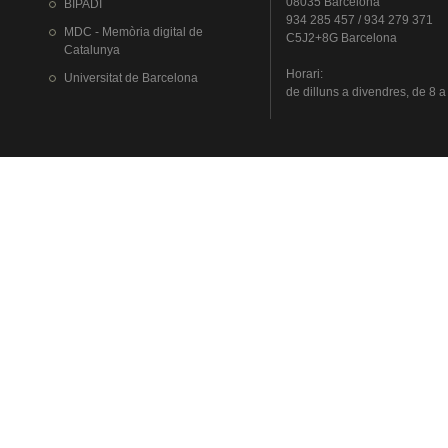
08035 Barcelona
BIPADI
934 285 457 / 934 279 371
MDC - Memòria digital de
C5J2+8G Barcelona
Catalunya
Horari
:
Universitat
de Barcelona
de
dilluns
a
divendres
, de 8 a