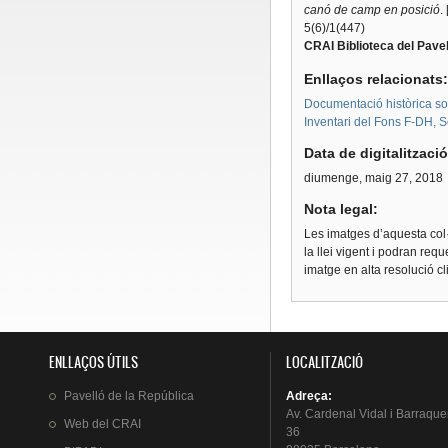
canó de camp en posició
.
5(6)/1(447)
CRAI Biblioteca del Pavel
Enllaços relacionats
Documentació històrica sobr
Inventari del Fons F-DH, S
Data de digitalitzaci
diumenge, maig 27, 2018
Nota legal:
Les imatges d’aquesta col·
la llei vigent i podran req
imatge en alta resolució c
ENLLAÇOS ÚTILS
LOCALITZACIÓ
Pavelló
de la
República
Adreça
:
Av.
Cardenal
Vidal i
Barraque
Web del
CRAI
36