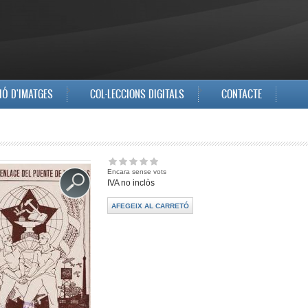
IÓ D'IMATGES
COL·LECCIONS DIGITALS
CONTACTE
Encara sense vots
IVA no inclòs