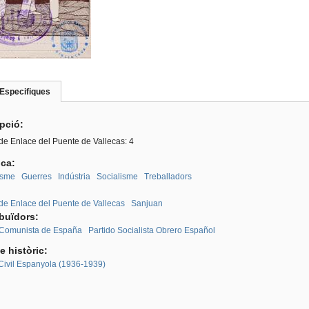
Especifiques
(pestanya
roup
activa)
ipció:
de Enlace del Puente de Vallecas: 4
ica:
sme
Guerres
Indústria
Socialisme
Treballadors
:
de Enlace del Puente de Vallecas
Sanjuan
ibuïdors:
 Comunista de España
Partido Socialista Obrero Español
e històric:
Civil Espanyola (1936-1939)