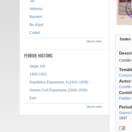
Tot
Adhesiu
Banderí
Bo d'ajut
Cartell
Dades 
Veure més
Tab g
Descr
PERÍODE HISTÒRIC
Comité 
Segle XIX
Temàt
1900-1931
Comuni
Autor
República Espanyola, II (1931-1939)
Comité 
Guerra Civil Espanyola (1936-1939)
Contr
Exili
Partido
Períod
Veure més
Guerra 
1937