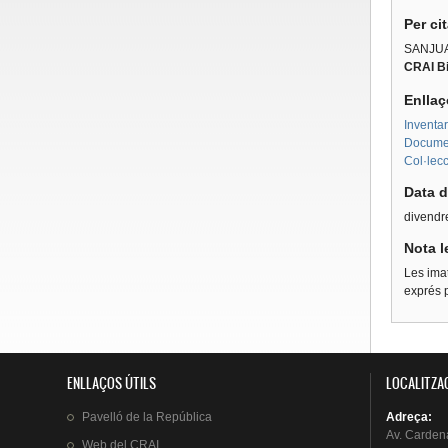
Per ci
SANJU
CRAI Bi
Enllaç
Inventar
Document
Col·lecc
Data d
divendre
Nota l
Les imat
exprés p
ENLLAÇOS ÚTILS
LOCALITZA
Pavelló
de la
República
Adreça
:
Av.
Carden
Web del
CRAI