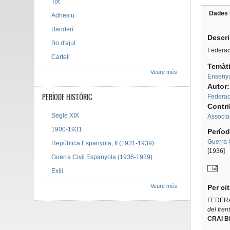
Tot
Dades 
Adhesiu
Tab g
Banderí
Descr
Bo d'ajut
Federac
Cartell
Temàt
Veure més
Enseny
Autor
PERÍODE HISTÒRIC
Federac
Contr
Segle XIX
Associa
1900-1931
Períod
Guerra 
República Espanyola, II (1931-1939)
[1936]
Guerra Civil Espanyola (1936-1939)
Exili
Veure més
Per ci
FEDERA
del frent
CRAI Bi