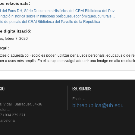
os relacionats:
i del Fons DH, Sèrie Documents Històrics, del CRAI Biblioteca del Pav...
ació històrica sobre institucions polítiques, econòmiques, culturals ...
ió de postals del CRAI Biblioteca del Pavelló de la República
e digitalització:
s, febrer 7, 2020
egal:
ges d’aquesta col·lecció es poden utilitzar per a usos personals, educatius o de re
er a usos més amplis. En el cas que es vulgui adquirir una imatge en alta resoluc
CIÓ
ESCRIU-NOS
Escriu
a
al
Vidal i
Barraquer
, 34-36
bibrepublica@ub.edu
celona
7 / 934 279 371
arcelona