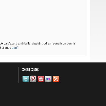
cerca d’acord amb la llei vigent i podran requerir un permís
ió cliqueu
aquí
.
SEGUEIX-NOS