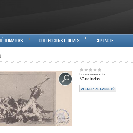
IÓ D'IMATGES
COL·LECCIONS DIGITALS
CONTACTE
8
Encara sense vots
IVA no inclòs