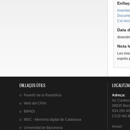
Enllaç
Inventar
Document
Col·lecc
Data d
divendre
Nota l
Les imat
exprés p
ENLLAÇOS ÚTILS
LOCALITZA
Pavelló
de la
República
Adreça
:
Av.
Carden
Web del
CRAI
08035 Bar
934 285 45
BIPADI
C5J2+8G B
MDC - Memòria digital de Catalunya
Horari
:
Universitat
de Barcelona