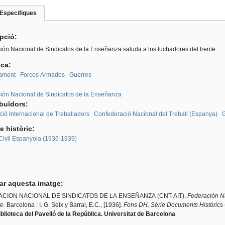
Especifiques
(pestanya
roup
activa)
ipció:
ión Nacional de Sindicatos de la Enseñanza saluda a los luchadores del frente
ica:
ament
Forces Armades
Guerres
:
ión Nacional de Sindicatos de la Enseñanza
ibuïdors:
ció Internacional de Treballadors
Confederació Nacional del Treball (Espanya)
G
e històric:
Civil Espanyola (1936-1939)
tar aquesta imatge:
CION NACIONAL DE SINDICATOS DE LA ENSEÑANZA (CNT-AIT).
Federación Na
e.
Barcelona : I. G. Seix y Barral, E.C., [1936].
Fons DH. Sèrie Documents Històrics
blioteca del Pavelló de la República. Universitat de Barcelona