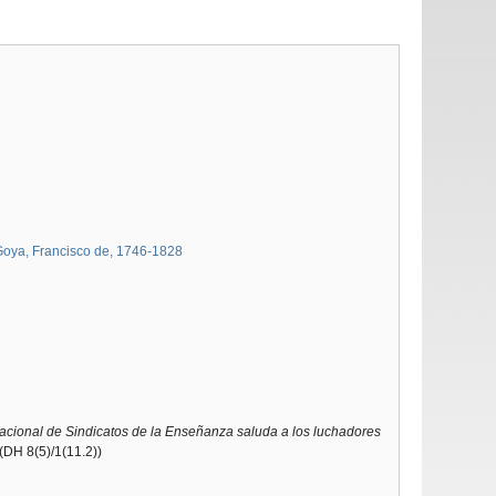
oya, Francisco de, 1746-1828
cional de Sindicatos de la Enseñanza saluda a los luchadores
(DH 8(5)/1(11.2))