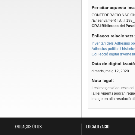
Per citar aquesta im
CONFEDERACIÓ NACION
l'Ensenyament.
[S.l.], 198
CRAI Biblioteca del Pavel
Enllaços relacionats
Inventari dels Adhesius polí
Adhesius polítics i històri
Col·lecció digital d'Adhes
Data de digitalitzaci
dimarts, maig 12, 2020
Nota legal:
Les imatges d’aquesta col·
la llei vigent i podran req
imatge en alta resolució c
ENLLAÇOS ÚTILS
LOCALITZACIÓ