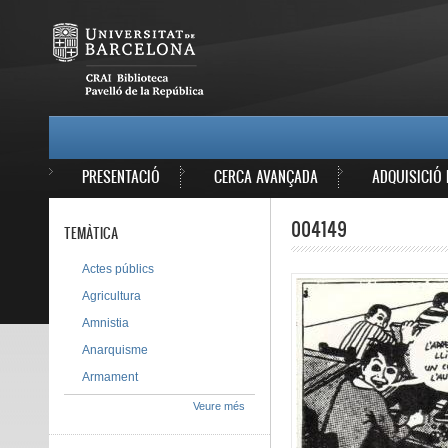
Vés al contingut
MAIN MENU
PRESENTACIÓ
CERCA AVANÇADA
ADQUISICIÓ 
004149
TEMÀTICA
Actes públics
Agricultura
Amnistia
Anarquisme
Armament
Veure més