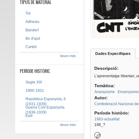
TIPUS DE MATERIAL
Tot
Adhesiu
Banderí
Bo d'ajut
Cartell
Dades Especifiques
(pes
Veure més
Tab group
activ
Descripció:
PERÍODE HISTÒRIC
L'aprenentatge llibertari, 
Segle XIX
Temàtica:
1900-1931
Anarquisme
Ensenyamen
Autor:
República Espanyola, II
(1931-1939)
Confederació Nacional del
Guerra Civil Espanyola
(1936-1939)
Període històric:
Exili
1983-actualitat
198_?
Veure més