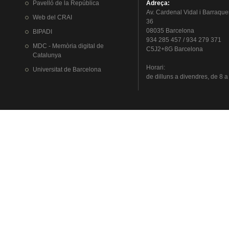
Pavelló
de la
República
Adreça
:
Av.
Cardenal
Vidal i
Barraque
Web del
CRAI
36
08035 Barcelona
BIPADI
934 285 457 / 934 279 371
MDC - Memòria digital de
C5J2+8G Barcelona
Catalunya
Horari
:
Universitat
de Barcelona
de
dilluns
a
divendres
, de 8 a