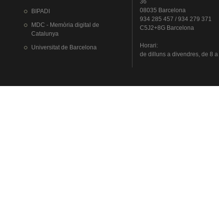
36
08035 Barcelona
BIPADI
934 285 457 / 934 279 371
MDC - Memòria digital de
C5J2+8G Barcelona
Catalunya
Horari
:
Universitat
de Barcelona
de
dilluns
a
divendres
, de 8 a