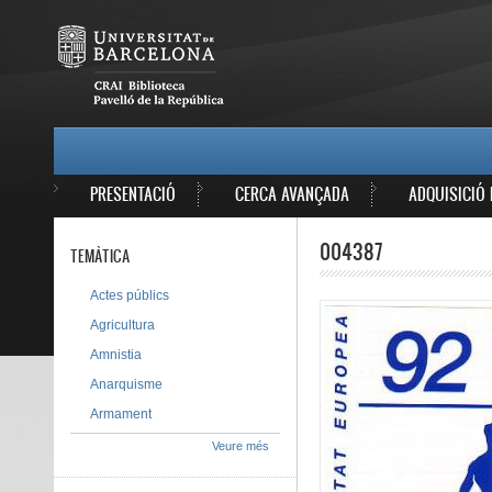
Vés al contingut
MAIN MENU
PRESENTACIÓ
CERCA AVANÇADA
ADQUISICIÓ 
004387
TEMÀTICA
Actes públics
Agricultura
Amnistia
Anarquisme
Armament
Veure més