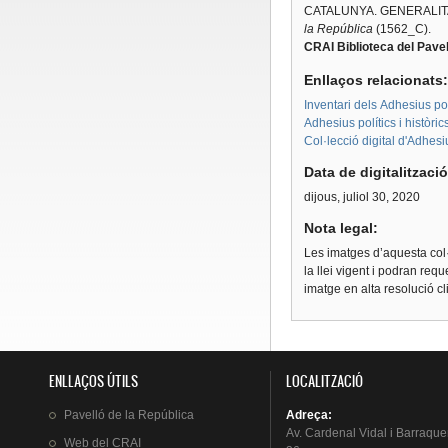
CATALUNYA. GENERALIT
la República
(1562_C).
CRAI Biblioteca del Pavel
Enllaços relacionats
Inventari dels Adhesius polí
Adhesius polítics i històri
Col·lecció digital d'Adhes
Data de digitalitzaci
dijous, juliol 30, 2020
Nota legal:
Les imatges d’aquesta col·
la llei vigent i podran req
imatge en alta resolució c
ENLLAÇOS ÚTILS
LOCALITZACIÓ
Pavelló
de la
República
Adreça
:
Av.
Cardenal
Vidal i
Barraque
Web del
CRAI