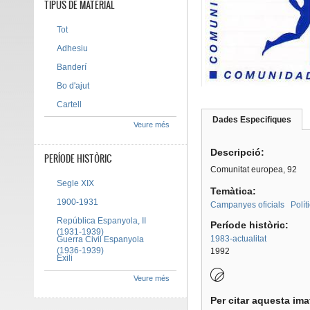
TIPUS DE MATERIAL
Tot
Adhesiu
Banderí
Bo d'ajut
Cartell
Dades Especifiques
(pes
Veure més
Tab group
activ
Descripció:
PERÍODE HISTÒRIC
Comunitat europea, 92
Segle XIX
Temàtica:
1900-1931
Campanyes oficials
Polít
República Espanyola, II
Període històric:
(1931-1939)
1983-actualitat
Guerra Civil Espanyola
(1936-1939)
1992
Exili
Veure més
Per citar aquesta im