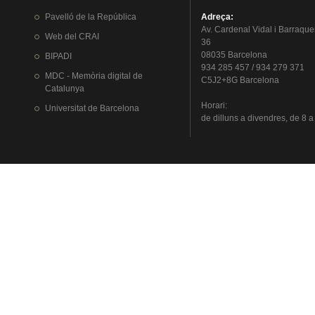
Pavelló
de la
República
Adreça
:
Av.
Cardenal
Vidal i
Barraque
Web del
CRAI
36
08035 Barcelona
BIPADI
934 285 457 / 934 279 371
MDC - Memòria digital de
C5J2+8G Barcelona
Catalunya
Horari
:
Universitat
de Barcelona
de
dilluns
a
divendres
, de 8 a