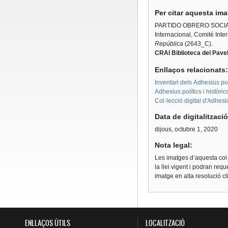
Per citar aquesta im
PARTIDO OBRERO SOCIA
Internacional, Comité Inter
República
(2643_C).
CRAI Biblioteca del Pavel
Enllaços relacionats
Inventari dels Adhesius polí
Adhesius polítics i històri
Col·lecció digital d'Adhes
Data de digitalitzaci
dijous, octubre 1, 2020
Nota legal:
Les imatges d’aquesta col·
la llei vigent i podran req
imatge en alta resolució c
ENLLAÇOS ÚTILS
LOCALITZACIÓ