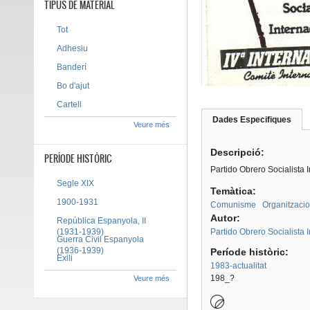
TIPUS DE MATERIAL
Tot
Adhesiu
Banderí
Bo d'ajut
Cartell
Dades Especifiques
(pes
Veure més
Tab group
activ
Descripció:
PERÍODE HISTÒRIC
Partido Obrero Socialista I
Segle XIX
Temàtica:
1900-1931
Comunisme
Organitzacio
Autor:
República Espanyola, II
(1931-1939)
Partido Obrero Socialista I
Guerra Civil Espanyola
(1936-1939)
Període històric:
Exili
1983-actualitat
198_?
Veure més