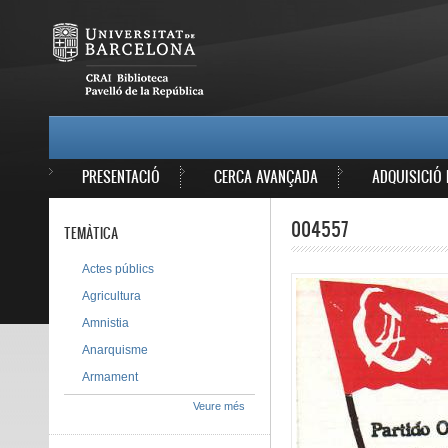
Vés al contingut
MAIN MENU
PRESENTACIÓ
CERCA AVANÇADA
ADQUISICIÓ 
004557
TEMÀTICA
Actes públics
Agricultura
Amnistia
Anarquisme
Armament
Veure més