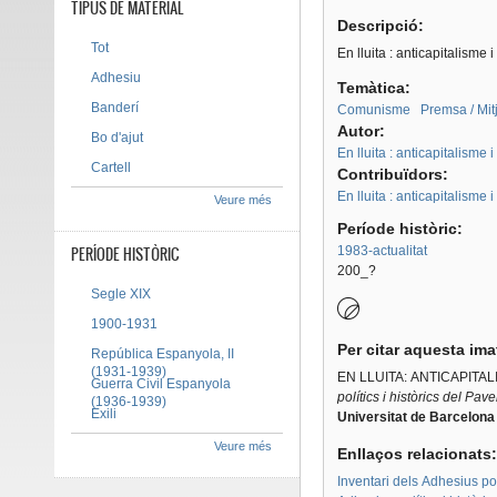
TIPUS DE MATERIAL
Descripció:
Tot
En lluita : anticapitalisme i
Adhesiu
Temàtica:
Banderí
Comunisme
Premsa / Mit
Autor:
Bo d'ajut
En lluita : anticapitalisme i
Cartell
Contribuïdors:
En lluita : anticapitalisme i
Veure més
Període històric:
PERÍODE HISTÒRIC
1983-actualitat
200_?
Segle XIX
1900-1931
Per citar aquesta im
República Espanyola, II
(1931-1939)
EN LLUITA: ANTICAPITAL
Guerra Civil Espanyola
polítics i històrics del Pav
(1936-1939)
Exili
Universitat de Barcelona
Veure més
Enllaços relacionats
Inventari dels Adhesius polí