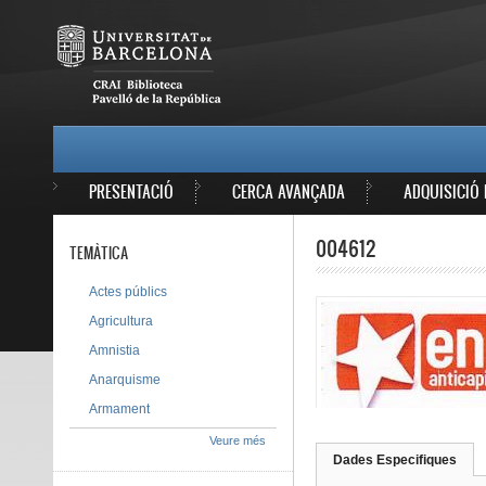
Vés al contingut
MAIN MENU
PRESENTACIÓ
CERCA AVANÇADA
ADQUISICIÓ 
004612
TEMÀTICA
Actes públics
Agricultura
Amnistia
Anarquisme
Armament
Veure més
Dades Especifiques
(pes
Tab group
activ