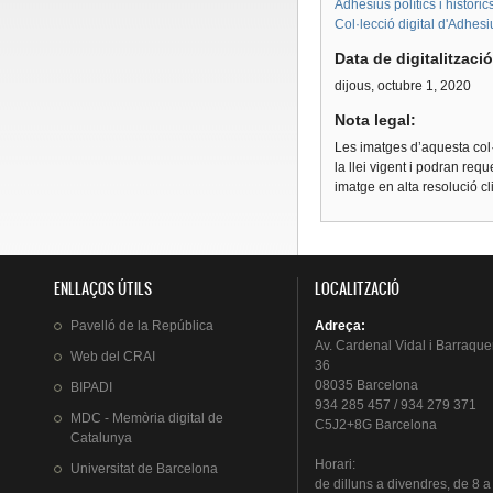
Adhesius polítics i històri
Col·lecció digital d'Adhes
Data de digitalitzaci
dijous, octubre 1, 2020
Nota legal:
Les imatges d’aquesta col·
la llei vigent i podran req
imatge en alta resolució c
ENLLAÇOS ÚTILS
LOCALITZACIÓ
Pavelló
de la
República
Adreça
:
Av.
Cardenal
Vidal i
Barraque
Web del
CRAI
36
08035 Barcelona
BIPADI
934 285 457 / 934 279 371
MDC - Memòria digital de
C5J2+8G Barcelona
Catalunya
Horari
:
Universitat
de Barcelona
de
dilluns
a
divendres
, de 8 a