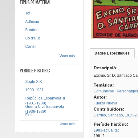
TIPUS DE MATERIAL
Tot
Adhesiu
Banderí
Bo d'ajut
Cartell
Dades Especifiques
(pes
Veure més
Tab group
activ
Descripció:
PERÍODE HISTÒRIC
Excmo. Sr. D. Santiago Ca
Segle XIX
Temàtica:
1900-1931
Comunisme
Personatges
Autor:
República Espanyola, II
(1931-1939)
Fuerza Nueva
Guerra Civil Espanyola
Contribuïdors:
(1936-1939)
Exili
Carrillo, Santiago, 1915-2
Període històric:
Veure més
1983-actualitat
198_?