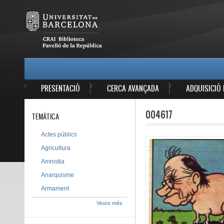
Vés al contingut
MAIN MENU
PRESENTACIÓ
CERCA AVANÇADA
ADQUISICIÓ 
004617
TEMÀTICA
Actes públics
Agricultura
Amnistia
Anarquisme
Armament
Veure més