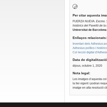
Per citar aquesta im
FUERZA NUEVA
. Excmo. 
històrics del Pavelló de la
Universitat de Barcelona
Enllaços relacionats
Inventari dels Adhesius polí
Adhesius polítics i històri
Col·lecció digital d'Adhes
Data de digitalitzaci
dijous, octubre 1, 2020
Nota legal:
Les imatges d’aquesta col·
la llei vigent i podran req
imatge en alta resolució c