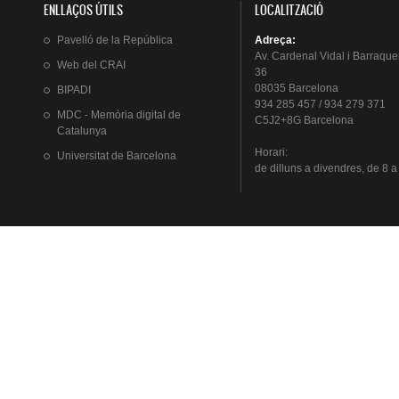
ENLLAÇOS ÚTILS
LOCALITZACIÓ
Pavelló
de la
República
Adreça
:
Av.
Cardenal
Vidal i
Barraque
Web del
CRAI
36
08035 Barcelona
BIPADI
934 285 457 / 934 279 371
MDC - Memòria digital de
C5J2+8G Barcelona
Catalunya
Horari
:
Universitat
de Barcelona
de
dilluns
a
divendres
, de 8 a