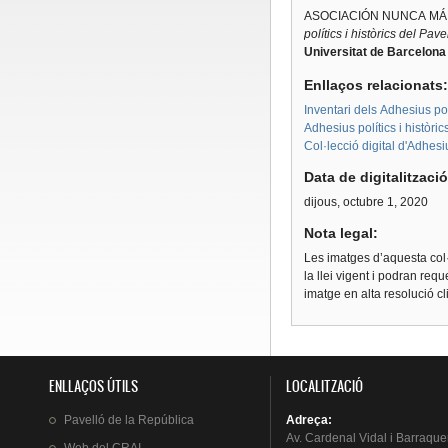
ASOCIACIÓN NUNCA MÁ
polítics i històrics del Pav
Universitat de Barcelona
Enllaços relacionats
Inventari dels Adhesius polí
Adhesius polítics i històri
Col·lecció digital d'Adhes
Data de digitalitzaci
dijous, octubre 1, 2020
Nota legal:
Les imatges d’aquesta col·
la llei vigent i podran req
imatge en alta resolució c
ENLLAÇOS ÚTILS
LOCALITZACIÓ
Pavelló
de la
República
Adreça
:
Av.
Cardenal
Vidal i
Barraque