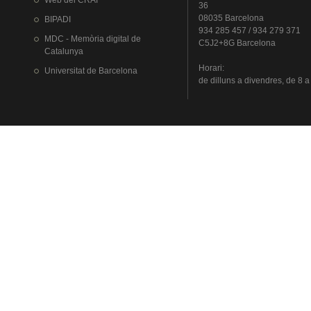
Web del
CRAI
36
08035 Barcelona
BIPADI
934 285 457 / 934 279 371
MDC - Memòria digital de
C5J2+8G Barcelona
Catalunya
Horari
:
Universitat
de Barcelona
de
dilluns
a
divendres
, de 8 a