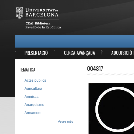
Vés al contingut
MAIN MENU
PRESENTACIÓ
CERCA AVANÇADA
ADQUISICIÓ 
004817
TEMÀTICA
Actes públics
Agricultura
Amnistia
Anarquisme
Armament
Veure més