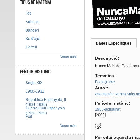
TIPUS DE MATERIAL
Tot
Adhesiu
Banderí
Bo d'ajut
Dades Especifiques
(pes
Cartell
Tab group
activ
Veure més
Descripció:
Nunca Mais de Catalunya 
PERÍODE HISTÒRIC
Temàtica:
Ecologisme
Segle XIX
Autor:
1900-1931
Asociación Nunca Máis de
República Espanyola, II
Període històric:
(1931-1939)
Guerra Civil Espanyola
1983-actualitat
(1936-1939)
[2002]
Exili
Veure més
Per citar aquesta im