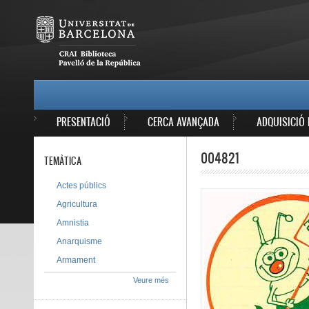
Vés al contingut
MAIN MENU
PRESENTACIÓ
CERCA AVANÇADA
ADQUISICIÓ 
004821
TEMÀTICA
Actes públics
Agricultura
Amnistia
Anarquisme
Armament
Veure més