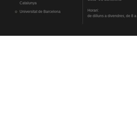
Catalunya
Horari
:
Universitat
de Barcelona
de
dilluns
a
divendres
, de 8 a