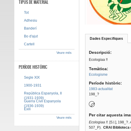
TIPUS DE MATERIAL
Tot
Adhesiu
Banderí
Bo d'ajut
Dades Especifiques
(pes
Tab group
activ
Cartell
Descripció:
Veure més
Ecologiaa !!
PERÍODE HISTÒRIC
Temàtica:
Ecologisme
Segle XIX
Període històric:
1900-1931
1983-actualitat
República Espanyola, II
198_?
(1931-1939)
Guerra Civil Espanyola
(1936-1939)
Exili
Per citar aquesta im
Veure més
Ecologiaa !!.
[S.l.], 198_?.
507_P).
CRAI Biblioteca 