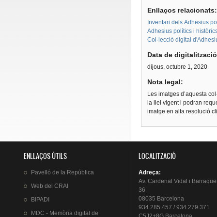
Enllaços relacionats
Inventari dels Adhesius polí
Adhesius polítics i històri
Col·lecció digital d'Adhes
Data de digitalitzaci
dijous, octubre 1, 2020
Nota legal:
Les imatges d’aquesta col·
la llei vigent i podran req
imatge en alta resolució c
ENLLAÇOS ÚTILS
LOCALITZACIÓ
Pavelló
de la
República
Adreça
:
Av.
Cardenal
Vidal i
Barraque
Web del
CRAI
36
08035 Barcelona
BIPADI
934 285 457 / 934 279 371
MDC - Memòria digital de
C5J2+8G Barcelona