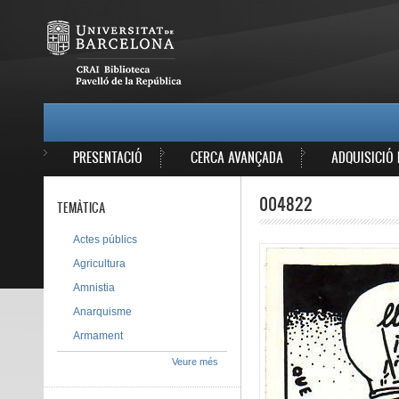
Vés al contingut
MAIN MENU
PRESENTACIÓ
CERCA AVANÇADA
ADQUISICIÓ 
004822
TEMÀTICA
Actes públics
Agricultura
Amnistia
Anarquisme
Armament
Veure més