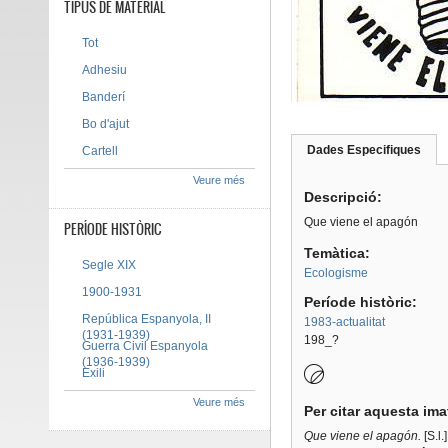
TIPUS DE MATERIAL
Tot
Adhesiu
Banderí
Bo d'ajut
Dades Especifiques
(pes
Cartell
Tab group
activ
Veure més
Descripció:
Que viene el apagón
PERÍODE HISTÒRIC
Temàtica:
Segle XIX
Ecologisme
1900-1931
Període històric:
República Espanyola, II
1983-actualitat
(1931-1939)
198_?
Guerra Civil Espanyola
(1936-1939)
Exili
Veure més
Per citar aquesta im
Que viene el apagón.
[S.l