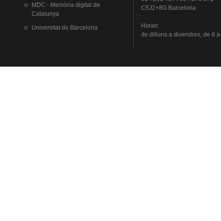
MDC - Memòria digital de
C5J2+8G Barcelona
Catalunya
Horari
:
Universitat
de Barcelona
de
dilluns
a
divendres
, de 8 a