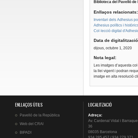
Biblioteca del Pavelló de
Enllaços relacionats
Inventari dels Adhesius polí
Adhesius polítics i històri
Col·lecció digital d'Adhes
Data de digitalitzaci
dijous, octubre 1, 2020
Nota legal:
Les imatges d’aquesta col·
la llei vigent i podran req
imatge en alta resolució c
ENLLAÇOS ÚTILS
LOCALITZACIÓ
Pavelló
de la
República
Adreça
:
Av.
Cardenal
Vidal i
Barraque
Web del
CRAI
36
08035 Barcelona
BIPADI
934 285 457 / 934 279 371