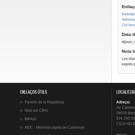
Enllaç
Inventar
Adhesius
Col·lecc
Data d
dijous, 
Nota l
Les imat
exprés p
ENLLAÇOS ÚTILS
LOCALITZA
Pavelló
de la
República
Adreça
:
Av.
Carden
Web del
CRAI
08035 Bar
934 285 45
BIPADI
C5J2+8G B
MDC - Memòria digital de Catalunya
Horari
: