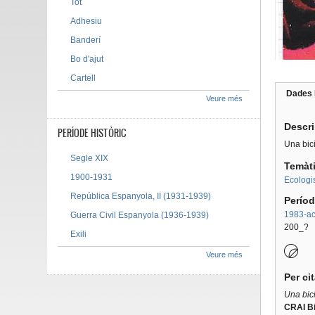
Tot
Adhesiu
Banderí
Bo d'ajut
Cartell
Dades 
Veure més
Tab g
Descr
PERÍODE HISTÒRIC
Una bici
Segle XIX
Temàt
1900-1931
Ecolog
República Espanyola, II (1931-1939)
Períod
1983-act
Guerra Civil Espanyola (1936-1939)
200_?
Exili
Veure més
Per ci
Una bici
CRAI Bi