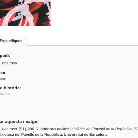
Especifiques
(pestanya
roup
activa)
ipció:
, una rosa
ica:
isme
e històric:
ualitat
tar aquesta imatge:
, una rosa
.
[S.l.], 200_?.
Adhesius polítics i històrics del Pavelló de la República
(6
blioteca del Pavelló de la República. Universitat de Barcelona