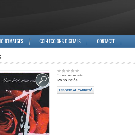
IÓ D'IMATGES
COL·LECCIONS DIGITALS
CONTACTE
6
Encara sense vots
IVA no inclòs