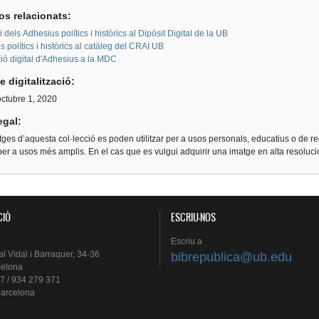
os relacionats:
i dels Adhesius polítics i històrics al Dipòsit Digital de la UB
 polítics i històrics al catàleg del CRAI UB
ió digital d'Adhesius a la MDC
e digitalització:
octubre 1, 2020
egal:
ges d’aquesta col·lecció es poden utilitzar per a usos personals, educatius o de re
er a usos més amplis. En el cas que es vulgui adquirir una imatge en alta resoluc
CIÓ
ESCRIU-NOS
Escriu
a
al
Vidal i
Barraquer
, 34-36
bibrepublica@ub.edu
celona
7 / 934 279 371
arcelona