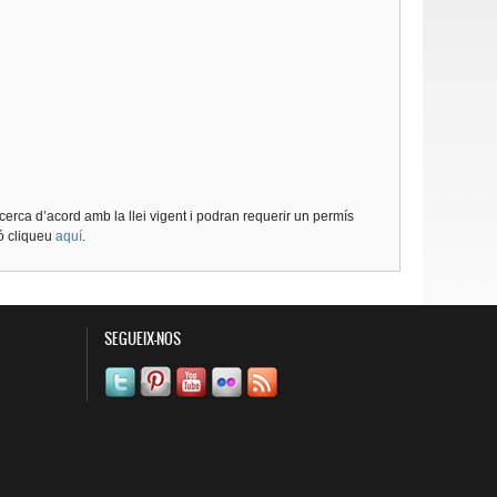
cerca d’acord amb la llei vigent i podran requerir un permís
ió cliqueu
aquí
.
SEGUEIX-NOS