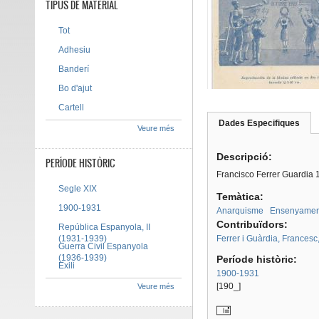
TIPUS DE MATERIAL
Tot
Adhesiu
Banderí
Bo d'ajut
Cartell
Dades Especifiques
(pes
Veure més
Tab group
activ
Descripció:
PERÍODE HISTÒRIC
Francisco Ferrer Guardia 
Segle XIX
Temàtica:
1900-1931
Anarquisme
Ensenyamen
Contribuïdors:
República Espanyola, II
(1931-1939)
Ferrer i Guàrdia, Frances
Guerra Civil Espanyola
(1936-1939)
Període històric:
Exili
1900-1931
[190_]
Veure més