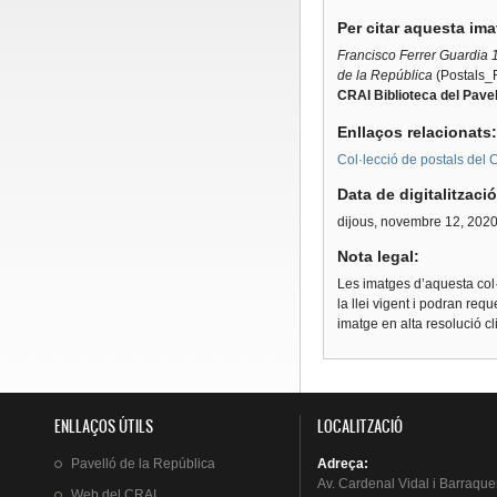
Per citar aquesta im
Francisco Ferrer Guardia 
de la República
(Postals_
CRAI Biblioteca del Pavel
Enllaços relacionats
Col·lecció de postals del C
Data de digitalitzaci
dijous, novembre 12, 202
Nota legal:
Les imatges d’aquesta col·
la llei vigent i podran req
imatge en alta resolució c
ENLLAÇOS ÚTILS
LOCALITZACIÓ
Pavelló
de la
República
Adreça
:
Av.
Cardenal
Vidal i
Barraque
Web del
CRAI