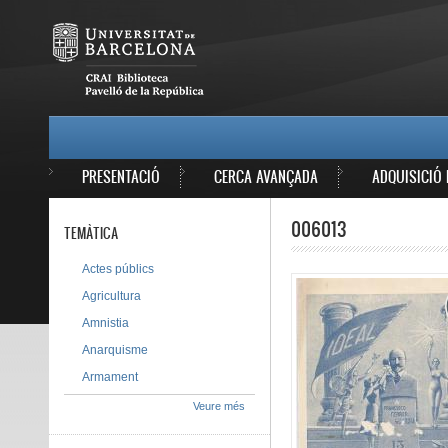
Vés al contingut
MAIN MENU
PRESENTACIÓ
CERCA AVANÇADA
ADQUISICIÓ 
006013
TEMÀTICA
Actes públics
Agricultura
Amnistia
Anarquisme
Armament
Veure més