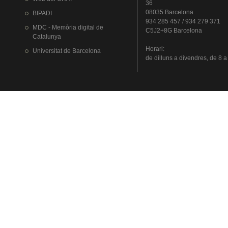
36
08035 Barcelona
BIPADI
934 285 457 / 934 279 371
MDC - Memòria digital de
C5J2+8G Barcelona
Catalunya
Horari
:
Universitat
de Barcelona
de
dilluns
a
divendres
, de 8 a