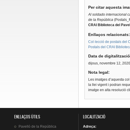
Per citar aquesta im
Al soldado internacional 
de la República
(Postals_
CRAI Biblioteca del Pavel
Enllaços relacionats
Col·lecció de postals del C
Postals del CRAI Bibliotec
Data de digitalitzaci
dijous, novembre 12, 202
Nota legal:
Les imatges d’aquesta col·
la llei vigent i podran req
imatge en alta resolució c
ENLLAÇOS ÚTILS
LOCALITZACIÓ
Pavelló
de la
República
Adreça
: