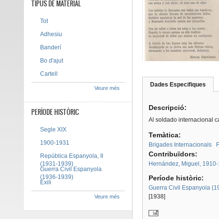
TIPUS DE MATERIAL
Tot
Adhesiu
Banderí
Bo d'ajut
Cartell
Dades Especifiques
(pes
Veure més
Tab group
activ
Descripció:
PERÍODE HISTÒRIC
Al soldado internacional 
Segle XIX
Temàtica:
1900-1931
Brigades Internacionals
F
Contribuïdors:
República Espanyola, II
(1931-1939)
Hernández, Miguel, 1910
Guerra Civil Espanyola
(1936-1939)
Període històric:
Exili
Guerra Civil Espanyola (
[1938]
Veure més