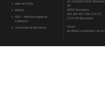
Av.
Cardenal
Vidal i
Barraque
Web del
CRAI
36
08035 Barcelona
BIPADI
934 285 457 / 934 279 371
MDC - Memòria digital de
C5J2+8G Barcelona
Catalunya
Horari
:
Universitat
de Barcelona
de
dilluns
a
divendres
, de 8 a