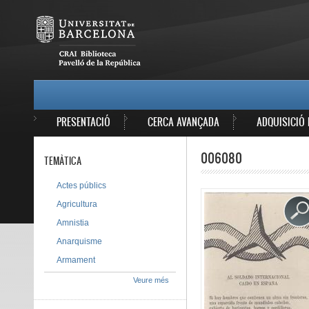
Vés al contingut
MAIN MENU
PRESENTACIÓ
CERCA AVANÇADA
ADQUISICIÓ 
006080
TEMÀTICA
Actes públics
Agricultura
Amnistia
Anarquisme
Armament
Veure més