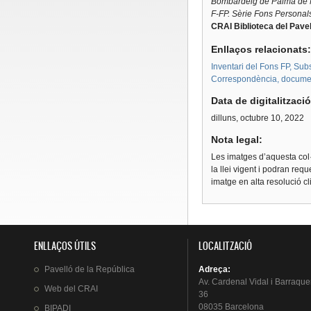
Bombardeig de Palma de Ma
F-FP. Sèrie Fons Personal
CRAI Biblioteca del Pavel
Enllaços relacionats
Inventari del Fons FP, Subs
Correspondència, document
Data de digitalitzaci
dilluns, octubre 10, 2022
Nota legal:
Les imatges d’aquesta col·
la llei vigent i podran req
imatge en alta resolució c
ENLLAÇOS ÚTILS
LOCALITZACIÓ
Pavelló
de la
República
Adreça
:
Av.
Cardenal
Vidal i
Barraque
Web del
CRAI
36
08035 Barcelona
BIPADI