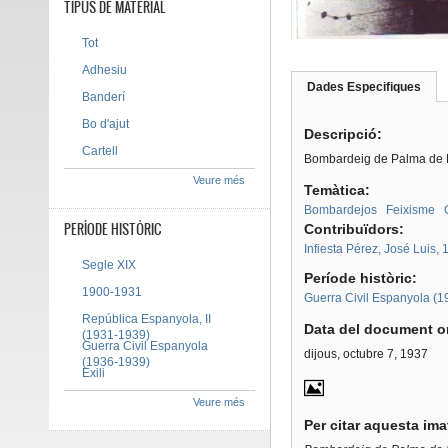
TIPUS DE MATERIAL
Tot
Adhesiu
Dades Especifiques
(pes
Banderí
Tab group
activ
Bo d'ajut
Descripció:
Cartell
Bombardeig de Palma de Ma
Veure més
Temàtica:
Bombardejos
Feixisme
PERÍODE HISTÒRIC
Contribuïdors:
Infiesta Pérez, José Luis,
Segle XIX
Període històric:
1900-1931
Guerra Civil Espanyola (
República Espanyola, II
Data del document or
(1931-1939)
Guerra Civil Espanyola
dijous, octubre 7, 1937
(1936-1939)
Exili
Veure més
Per citar aquesta im