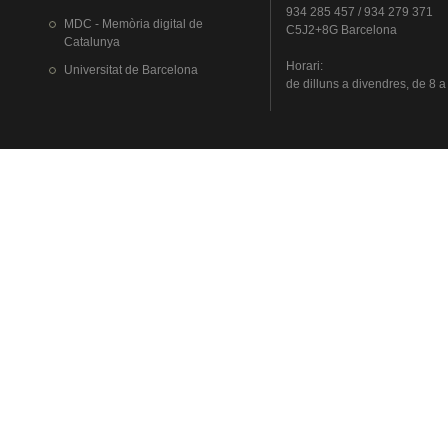
934 285 457 / 934 279 371
MDC - Memòria digital de
C5J2+8G Barcelona
Catalunya
Horari
:
Universitat
de Barcelona
de
dilluns
a
divendres
, de 8 a