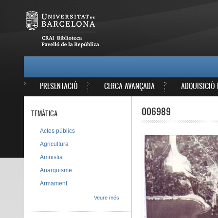
Vés al contingut
MAIN MENU
PRESENTACIÓ
CERCA AVANÇADA
ADQUISICIÓ 
006989
TEMÀTICA
Actes públics
Agricultura
Amnistia
Anarquisme
Armament
Veure més