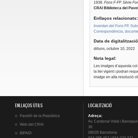
1938.
Fons F-FP. Sèrie Fo
CRAI Biblioteca del Pavel
Enllaços relacionats
Inventari del Fons FP, Subs
Correspondència, document
Data de digitalitzaci
dilluns, octubre 10, 2022
Nota legal:
Les imatges d’aquesta col·
la llei vigent i podran req
imatge en alta resolució c
ENLLAÇOS ÚTILS
LOCALITZACIÓ
Pavelló
de la
República
Adreça
:
Av.
Cardenal
Vidal i
Barraque
Web del
CRAI
36
08035 Barcelona
BIPADI