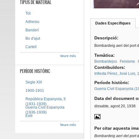
TIPUS DE MATERIAL
Tot
Adhesiu
Dades Especifiques
(pes
Tab group
activ
Banderí
Descripció:
Bo d'ajut
Bombardeig aeri del port d
Cartell
Temàtica:
Veure més
Bombardejos
Feixisme
Contribuïdors:
PERÍODE HISTÒRIC
Infiesta Pérez, José Luis,
Segle XIX
Període històric:
Guerra Civil Espanyola (
1900-1931
Data del document or
República Espanyola, II
(1931-1939)
dissabte, agost 20, 1938
Guerra Civil Espanyola
(1936-1939)
Exili
Veure més
Per citar aquesta im
Bombardeig aeri del port d