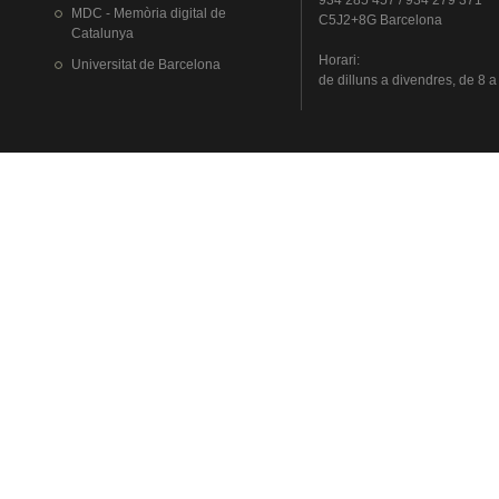
934 285 457 / 934 279 371
MDC - Memòria digital de
C5J2+8G Barcelona
Catalunya
Horari
:
Universitat
de Barcelona
de
dilluns
a
divendres
, de 8 a