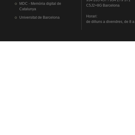
934 285 457 / 934 279 371
MDC - Memòria digital de
C5J2+8G Barcelona
Catalunya
Horari
:
Universitat
de Barcelona
de
dilluns
a
divendres
, de 8 a