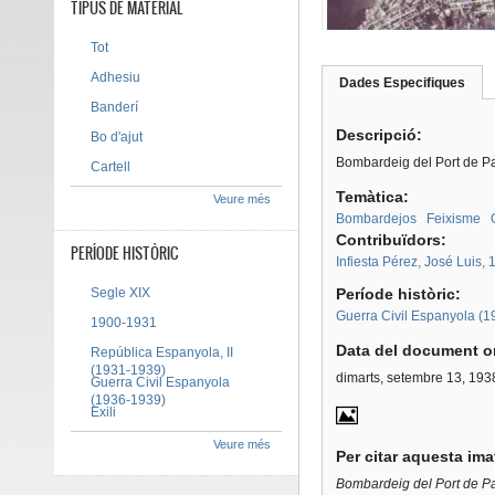
TIPUS DE MATERIAL
Tot
Adhesiu
Dades Especifiques
(pes
Tab group
activ
Banderí
Descripció:
Bo d'ajut
Bombardeig del Port de P
Cartell
Temàtica:
Veure més
Bombardejos
Feixisme
Contribuïdors:
PERÍODE HISTÒRIC
Infiesta Pérez, José Luis,
Segle XIX
Període històric:
Guerra Civil Espanyola (
1900-1931
Data del document or
República Espanyola, II
(1931-1939)
dimarts, setembre 13, 193
Guerra Civil Espanyola
(1936-1939)
Exili
Veure més
Per citar aquesta im
Bombardeig del Port de P