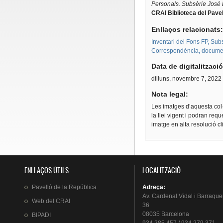
Personals. Subsèrie
José L
CRAI Biblioteca del Pavel
Enllaços relacionats
Inventari del Fons FP, Subs
Correspondència, document
Data de digitalitzaci
dilluns, novembre 7, 2022
Nota legal:
Les imatges d’aquesta col·
la llei vigent i podran req
imatge en alta resolució c
ENLLAÇOS ÚTILS
LOCALITZACIÓ
Pavelló
de la
República
Adreça
:
Av.
Cardenal
Vidal i
Barraque
Web del
CRAI
36
08035 Barcelona
BIPADI