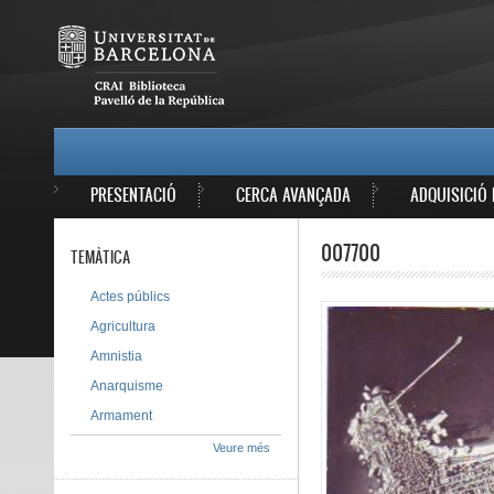
Vés al contingut
MAIN MENU
PRESENTACIÓ
CERCA AVANÇADA
ADQUISICIÓ 
007700
TEMÀTICA
Actes públics
Agricultura
Amnistia
Anarquisme
Armament
Veure més