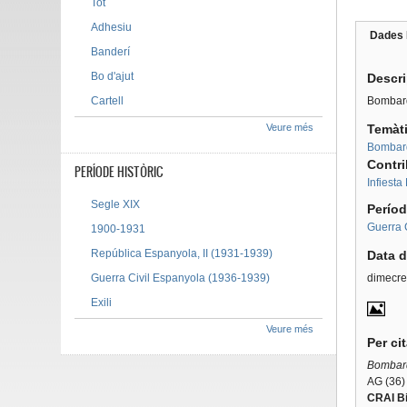
Tot
Adhesiu
Dades 
Tab g
Banderí
Bo d'ajut
Descr
Cartell
Bombard
Veure més
Temàt
Bombar
Contr
PERÍODE HISTÒRIC
Infiesta
Segle XIX
Períod
Guerra 
1900-1931
República Espanyola, II (1931-1939)
Data d
Guerra Civil Espanyola (1936-1939)
dimecre
Exili
Veure més
Per ci
Bombard
AG (36)
CRAI Bi