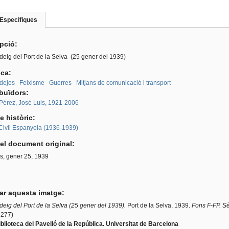
Especifiques
(pestanya
roup
activa)
ipció:
eig del Port de la Selva (25 gener del 1939)
ica:
dejos
Feixisme
Guerres
Mitjans de comunicació i transport
ibuïdors:
 Pérez, José Luis, 1921-2006
e històric:
Civil Espanyola (1936-1939)
el document original:
s, gener 25, 1939
tar aquesta imatge:
eig del Port de la Selva (25 gener del 1939).
Port de la Selva, 1939.
Fons F-FP. S
 277)
blioteca del Pavelló de la República. Universitat de Barcelona