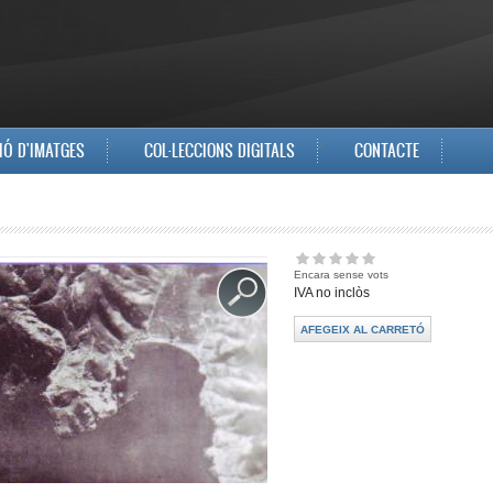
IÓ D'IMATGES
COL·LECCIONS DIGITALS
CONTACTE
Encara sense vots
IVA no inclòs