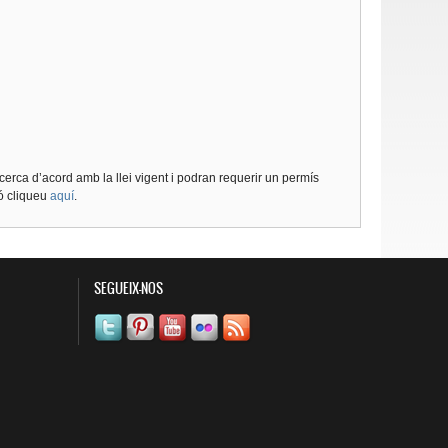
cerca d’acord amb la llei vigent i podran requerir un permís
ió cliqueu
aquí
.
SEGUEIX-NOS