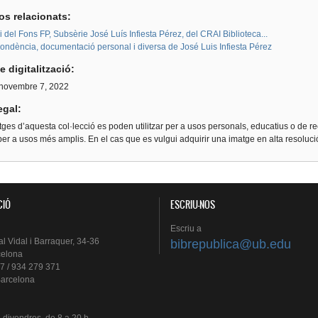
os relacionats:
i del Fons FP, Subsèrie José Luís Infiesta Pérez, del CRAI Biblioteca...
ondència, documentació personal i diversa de José Luis Infiesta Pérez
e digitalització:
, novembre 7, 2022
egal:
ges d’aquesta col·lecció es poden utilitzar per a usos personals, educatius o de re
er a usos més amplis. En el cas que es vulgui adquirir una imatge en alta resoluc
CIÓ
ESCRIU-NOS
Escriu
a
al
Vidal i
Barraquer
, 34-36
bibrepublica@ub.edu
celona
7 / 934 279 371
arcelona