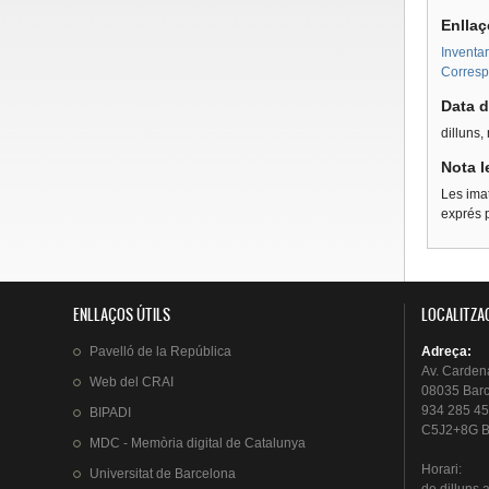
Enllaç
Inventar
Corresp
Data d
dilluns
Nota l
Les imat
exprés p
ENLLAÇOS ÚTILS
LOCALITZA
Pavelló
de la
República
Adreça
:
Av.
Carden
Web del
CRAI
08035 Bar
934 285 45
BIPADI
C5J2+8G B
MDC - Memòria digital de Catalunya
Horari
:
Universitat
de Barcelona