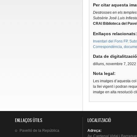
Per citar aquesta im
Destrosses en els temples 
Subsèrie
José Luis Infiest
CRAI Biblioteca del Pavel
Enllaços relacionats
Inventari del Fons FP, Subs
Correspondència, document
Data de digitalitzaci
dilluns, novembre 7, 2022
Nota legal:
Les imatges d’aquesta col·
la llei vigent i podran req
imatge en alta resolució c
ENLLAÇOS ÚTILS
LOCALITZACIÓ
Pavelló
de la
República
Adreça
:
Av.
Cardenal
Vidal i
Barraque