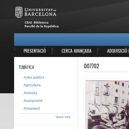
Vés al contingut
MAIN MENU
PRESENTACIÓ
CERCA AVANÇADA
ADQUISICIÓ 
007702
TEMÀTICA
Actes públics
Agricultura
Amnistia
Anarquisme
Armament
Veure més