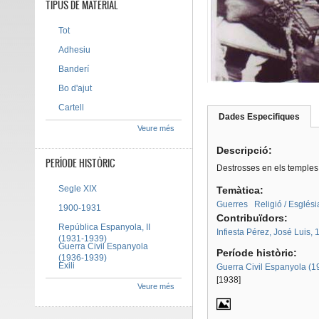
TIPUS DE MATERIAL
Tot
Adhesiu
Banderí
Bo d'ajut
Cartell
Dades Especifiques
(pes
Veure més
Tab group
activ
Descripció:
PERÍODE HISTÒRIC
Destrosses en els temples 
Segle XIX
Temàtica:
Guerres
Religió / Esglési
1900-1931
Contribuïdors:
República Espanyola, II
Infiesta Pérez, José Luis,
(1931-1939)
Guerra Civil Espanyola
Període històric:
(1936-1939)
Exili
Guerra Civil Espanyola (
[1938]
Veure més