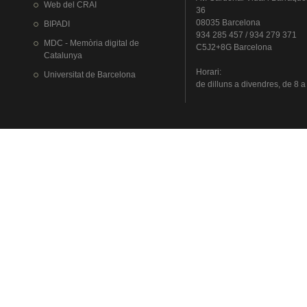
Web del
CRAI
36
08035 Barcelona
BIPADI
934 285 457 / 934 279 371
MDC - Memòria digital de
C5J2+8G Barcelona
Catalunya
Horari
:
Universitat
de Barcelona
de
dilluns
a
divendres
, de 8 a