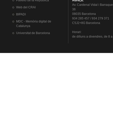
Pavelló
de la
República
Adreça
:
Av.
Cardenal
Vidal i
Barraque
Web del
CRAI
36
08035 Barcelona
BIPADI
934 285 457 / 934 279 371
MDC - Memòria digital de
C5J2+8G Barcelona
Catalunya
Horari
:
Universitat
de Barcelona
de
dilluns
a
divendres
, de 8 a