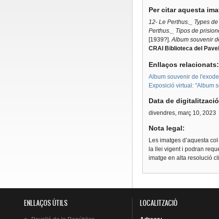
Per citar aquesta im
12- Le Perthus._ Types de
Perthus._ Tipos de prision
[1939?].
Album souvenir d
CRAI Biblioteca del Pavel
Enllaços relacionats
Album souvenir de l'exode
Exposició virtual: "Album 
Data de digitalitzaci
divendres, març 10, 2023
Nota legal:
Les imatges d’aquesta col·
la llei vigent i podran req
imatge en alta resolució c
ENLLAÇOS ÚTILS
LOCALITZACIÓ