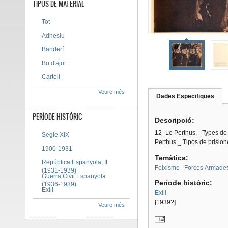
TIPUS DE MATERIAL
Tot
Adhesiu
Banderí
Bo d'ajut
Cartell
Veure més
Dades Especifiques
(pes
Tab group
activ
PERÍODE HISTÒRIC
Descripció:
12- Le Perthus._ Types de
Segle XIX
Perthus._ Tipos de prision
1900-1931
Temàtica:
República Espanyola, II
Feixisme
Forces Armade
(1931-1939)
Guerra Civil Espanyola
Període històric:
(1936-1939)
Exili
Exili
[1939?]
Veure més