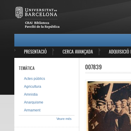
Vés al contingut
MAIN MENU
PRESENTACIÓ
CERCA AVANÇADA
ADQUISICIÓ 
007839
TEMÀTICA
Actes públics
Agricultura
Amnistia
Anarquisme
Armament
Veure més