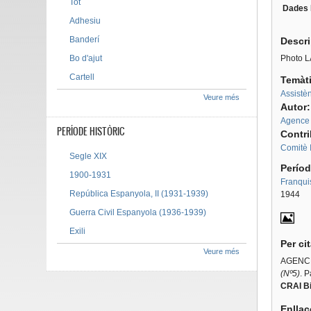
Tot
Dades 
Tab g
Adhesiu
Banderí
Descr
Bo d'ajut
Photo L
Cartell
Temàt
Assistèn
Veure més
Autor
Agence 
PERÍODE HISTÒRIC
Contr
Comitè 
Segle XIX
Períod
1900-1931
Franqui
República Espanyola, II (1931-1939)
1944
Guerra Civil Espanyola (1936-1939)
Exili
Per ci
Veure més
AGENCE 
(Nº5)
. P
CRAI Bi
Enllaç