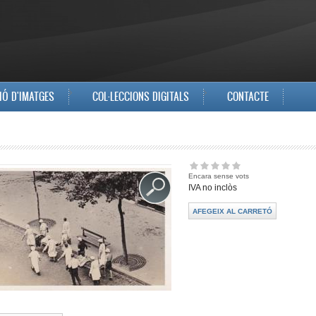
IÓ D'IMATGES
COL·LECCIONS DIGITALS
CONTACTE
Encara sense vots
IVA no inclòs