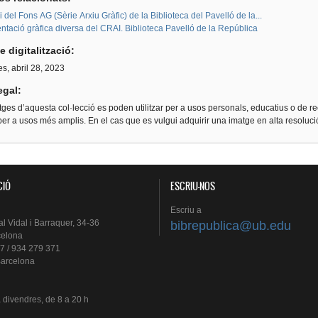
i del Fons AG (Sèrie Arxiu Gràfic) de la Biblioteca del Pavelló de la...
tació gràfica diversa del CRAI. Biblioteca Pavelló de la República
e digitalització:
s, abril 28, 2023
egal:
ges d’aquesta col·lecció es poden utilitzar per a usos personals, educatius o de re
er a usos més amplis. En el cas que es vulgui adquirir una imatge en alta resoluc
CIÓ
ESCRIU-NOS
Escriu
a
al
Vidal i
Barraquer
, 34-36
bibrepublica@ub.edu
celona
7 / 934 279 371
arcelona
a
divendres
, de 8 a 20 h