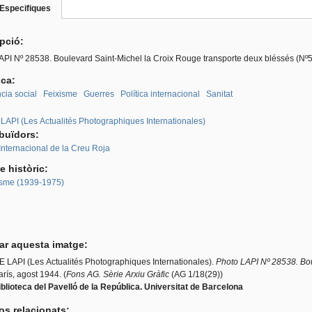
Especifiques
(pestanya
roup
activa)
ipció:
API Nº 28538. Boulevard Saint-Michel la Croix Rouge transporte deux bléssés (Nº5
ica:
cia social
Feixisme
Guerres
Política internacional
Sanitat
:
LAPI (Les Actualités Photographiques Internationales)
ibuïdors:
Internacional de la Creu Roja
e històric:
sme (1939-1975)
tar aquesta imatge:
LAPI (Les Actualités Photographiques Internationales).
Photo LAPI Nº 28538. Bou
arís, agost 1944. (
Fons AG. Sèrie Arxiu Gràfic
(AG 1/18(29))
blioteca del Pavelló de la República. Universitat de Barcelona
os relacionats: