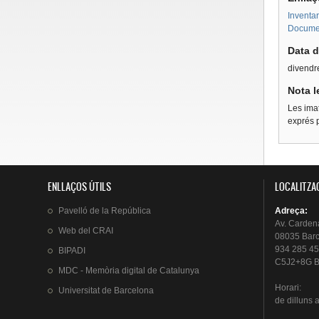
Inventar
Documen
Data d
divendre
Nota l
Les imat
exprés p
ENLLAÇOS ÚTILS
LOCALITZA
Pavelló
de la
República
Adreça
:
Av.
Carden
Web del
CRAI
08035 Bar
934 285 45
BIPADI
C5J2+8G B
MDC - Memòria digital de Catalunya
Horari
:
Universitat
de Barcelona
de
dilluns