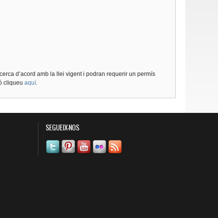
cerca d’acord amb la llei vigent i podran requerir un permís
ió cliqueu
aquí
.
SEGUEIX-NOS