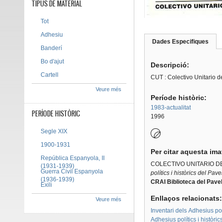
TIPUS DE MATERIAL
Tot
Adhesiu
Dades Especifiques
(pes
Banderí
Tab group
activ
Bo d'ajut
Descripció:
Cartell
CUT : Colectivo Unitario 
Veure més
Període històric:
1983-actualitat
PERÍODE HISTÒRIC
1996
Segle XIX
1900-1931
Per citar aquesta im
República Espanyola, II
COLECTIVO UNITARIO 
(1931-1939)
Guerra Civil Espanyola
polítics i històrics del Pav
(1936-1939)
CRAI Biblioteca del Pavel
Exili
Enllaços relacionats
Veure més
Inventari dels Adhesius polí
Adhesius polítics i històri