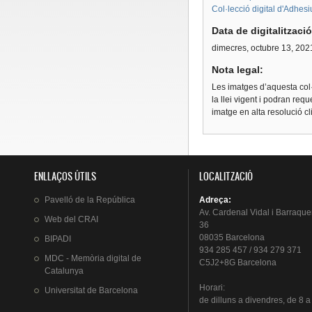
Col·lecció digital d'Adhes
Data de digitalitzaci
dimecres, octubre 13, 202
Nota legal:
Les imatges d’aquesta col·
la llei vigent i podran req
imatge en alta resolució c
ENLLAÇOS ÚTILS
LOCALITZACIÓ
Pavelló
de la
República
Adreça
:
Av.
Cardenal
Vidal i
Barraque
Web del
CRAI
36
08035 Barcelona
BIPADI
934 285 457 / 934 279 371
MDC - Memòria digital de
C5J2+8G Barcelona
Catalunya
Horari
:
Universitat
de Barcelona
de
dilluns
a
divendres
, de 8 a