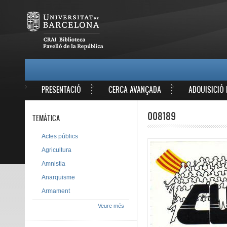
Vés al contingut
MAIN MENU
PRESENTACIÓ
CERCA AVANÇADA
ADQUISICIÓ 
008189
TEMÀTICA
Actes públics
Agricultura
Amnistia
Anarquisme
Armament
Veure més