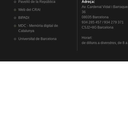
Pavelló
de la
República
Adreça
:
Av.
Cardenal
Vidal i
Barraque
Web del
CRAI
36
08035 Barcelona
BIPADI
934 285 457 / 934 279 371
MDC - Memòria digital de
C5J2+8G Barcelona
Catalunya
Horari
:
Universitat
de Barcelona
de
dilluns
a
divendres
, de 8 a