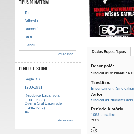
TIPUS DE MATERIAL
Tot
Adhesiu
Banderí
Bo d'ajut
Cartell
Dades Especifiques
(pes
Veure més
Tab group
activ
Descripció:
PERÍODE HISTÒRIC
Sindicat d'Estudiants dels
Segle XIX
Temàtica:
1900-1931
Ensenyament
Sindicalis
Autor:
República Espanyola, II
(1931-1939)
Sindicat d’Estudiants dels
Guerra Civil Espanyola
(1936-1939)
Període històric:
Exili
1983-actualitat
2009
Veure més