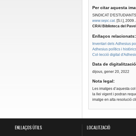
Per citar aquesta im
SINDICAT D'ESTUDIANT
www.sepc.cat
.
[S.l.], 2009.
CRAI Biblioteca del Pavel
Enllaços relacionats
Inventari dels Adhesius polí
Adhesius polítics i històri
Col·lecció digital d'Adhes
Data de digitalitzaci
dijous, gener 20, 2022
Nota legal:
Les imatges d’aquesta col·
la llei vigent i podran req
imatge en alta resolució c
ENLLAÇOS ÚTILS
LOCALITZACIÓ