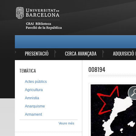
Vés al contingut
MAIN MENU
PRESENTACIÓ
CERCA AVANÇADA
ADQUISICIÓ 
008194
TEMÀTICA
Actes públics
Agricultura
Amnistia
Anarquisme
Armament
Veure més