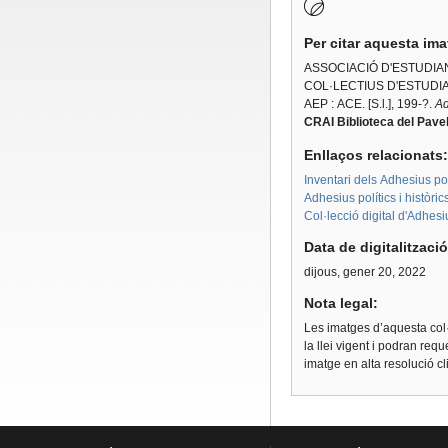
Per citar aquesta im
ASSOCIACIÓ D'ESTUDIA
COL·LECTIUS D'ESTUDIANTS
AEP : ACE.
[S.l.], 199-?.
Ad
CRAI Biblioteca del Pavel
Enllaços relacionats
Inventari dels Adhesius polí
Adhesius polítics i històri
Col·lecció digital d'Adhes
Data de digitalitzaci
dijous, gener 20, 2022
Nota legal:
Les imatges d’aquesta col·
la llei vigent i podran req
imatge en alta resolució c