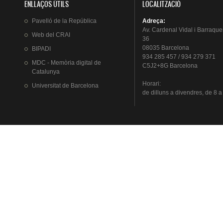
ENLLAÇOS ÚTILS
LOCALITZACIÓ
Pavelló
de la
República
Adreça
:
Av.
Cardenal
Vidal i
Barraque
Web del
CRAI
36
08035 Barcelona
BIPADI
934 285 457 / 934 279 371
MDC - Memòria digital de
C5J2+8G Barcelona
Catalunya
Horari
:
Universitat
de Barcelona
de
dilluns
a
divendres
, de 8 a