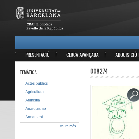
Vés al contingut
MAIN MENU
PRESENTACIÓ
CERCA AVANÇADA
ADQUISICIÓ 
008274
TEMÀTICA
Actes públics
Agricultura
Amnistia
Anarquisme
Armament
Veure més