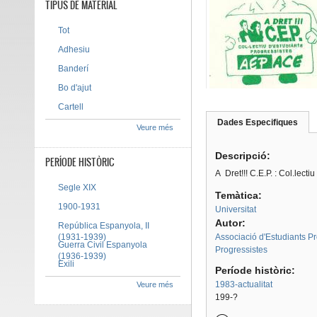
TIPUS DE MATERIAL
Tot
Adhesiu
Banderí
Bo d'ajut
Cartell
Dades Especifiques
(pes
Veure més
Tab group
activ
Descripció:
PERÍODE HISTÒRIC
A Dret!!! C.E.P. : Col.lect
Segle XIX
Temàtica:
1900-1931
Universitat
Autor:
República Espanyola, II
(1931-1939)
Associació d'Estudiants Pr
Guerra Civil Espanyola
Progressistes
(1936-1939)
Exili
Període històric:
1983-actualitat
Veure més
199-?