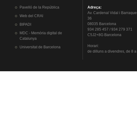
Pavelló
de la
República
Adreça
:
Av.
Cardenal
Vidal i
Barraque
Web del
CRAI
36
08035 Barcelona
BIPADI
934 285 457 / 934 279 371
MDC - Memòria digital de
C5J2+8G Barcelona
Catalunya
Horari
:
Universitat
de Barcelona
de
dilluns
a
divendres
, de 8 a