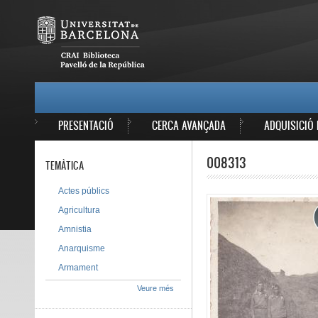
Vés al contingut
MAIN MENU
PRESENTACIÓ
CERCA AVANÇADA
ADQUISICIÓ 
008313
TEMÀTICA
Actes públics
Agricultura
Amnistia
Anarquisme
Armament
Veure més