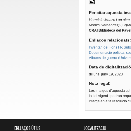
Per citar aquesta im
Hermínio Monzo i un altre 
Monzo Hernández)
(FP(Mo
CRAI Biblioteca del Pavel
Enllaços relacionats
Inventari del Fons FP, Su
Documentació política, soc
Àlbums de guerra (Univers
Data de digitalitzaci
dilluns, juny 19, 2023
Nota legal:
Les imatges d’aquesta col·
la llei vigent i podran req
imatge en alta resolució c
ENLLAÇOS ÚTILS
LOCALITZACIÓ