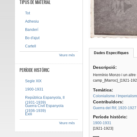
TIPUS DE MATERIAL
Tot
Adhesiu
Banderí
Bo d'ajut
Cartell
Dades Especifiques
(pes
Veure més
Tab group
activ
Descripció:
PERÍODE HISTÒRIC
Hermínio Monzo i un altre 
camp_[Marroc]_[1921-192
Segle XIX
1900-1931
Temàtica:
Colonialisme / Imperialis
República Espanyola, II
Contribuïdors:
(1931-1939)
Guerra Civil Espanyola
Guerra del Rif, 1920-1927
(1936-1939)
Exili
Període històric:
1900-1931
Veure més
[1921-1923]