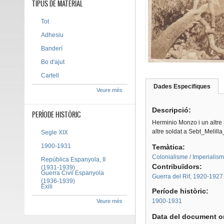
TIPUS DE MATERIAL
Tot
Adhesiu
Banderí
Bo d'ajut
Cartell
Dades Especifiques
(pes
Veure més
Tab group
activ
Descripció:
PERÍODE HISTÒRIC
Herminio Monzo i un altre
altre soldat a Sebt_Melil
Segle XIX
1900-1931
Temàtica:
Colonialisme / Imperialis
República Espanyola, II
Contribuïdors:
(1931-1939)
Guerra Civil Espanyola
Guerra del Rif, 1920-1927
(1936-1939)
Exili
Període històric:
1900-1931
Veure més
Data del document or