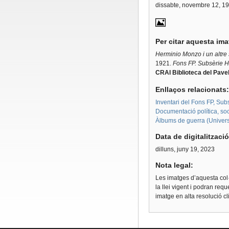
dissabte, novembre 12, 1
Per citar aquesta im
Herminio Monzo i un altre 
1921.
Fons FP. Subsèrie 
CRAI Biblioteca del Pavel
Enllaços relacionats
Inventari del Fons FP, Su
Documentació política, soc
Àlbums de guerra (Univers
Data de digitalitzaci
dilluns, juny 19, 2023
Nota legal:
Les imatges d’aquesta col·
la llei vigent i podran req
imatge en alta resolució c