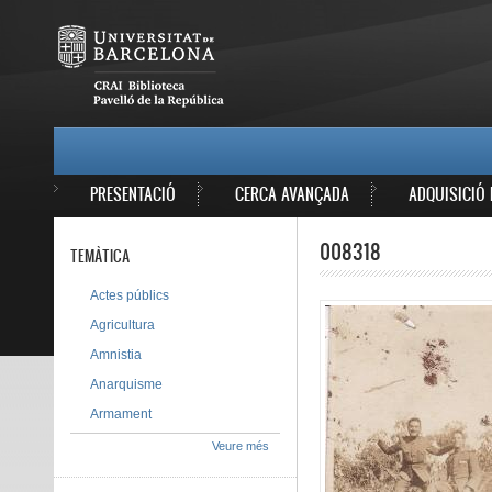
Vés al contingut
MAIN MENU
PRESENTACIÓ
CERCA AVANÇADA
ADQUISICIÓ 
008318
TEMÀTICA
Actes públics
Agricultura
Amnistia
Anarquisme
Armament
Veure més