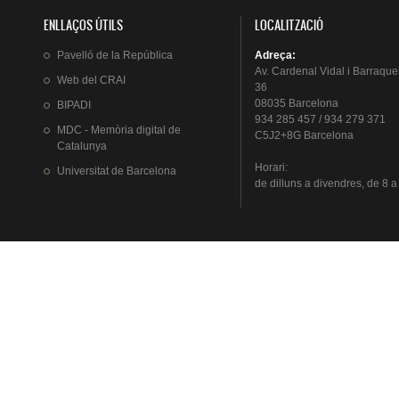
ENLLAÇOS ÚTILS
LOCALITZACIÓ
Pavelló
de la
República
Adreça
:
Av.
Cardenal
Vidal i
Barraque
Web del
CRAI
36
08035 Barcelona
BIPADI
934 285 457 / 934 279 371
MDC - Memòria digital de
C5J2+8G Barcelona
Catalunya
Horari
:
Universitat
de Barcelona
de
dilluns
a
divendres
, de 8 a