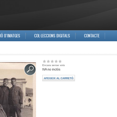
IÓ D'IMATGES
COL·LECCIONS DIGITALS
CONTACTE
Encara sense vots
IVA no inclòs