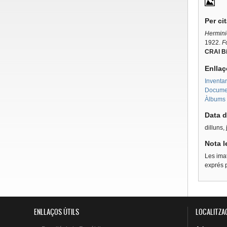
Per ci
Herminio
1922.
F
CRAI Bi
Enllaç
Inventa
Document
Àlbums 
Data d
dilluns,
Nota l
Les imat
exprés p
ENLLAÇOS ÚTILS
LOCALITZA