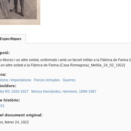
Especifiques
(pestanya
roup
activa)
ipció:
 Monzo i un altre soldat, uniformats i amb un farcell militar a la Fàbrica de Fari
 un altre soldat a la Fàbrica de Farina (Casa Romagosa)_Melilla_24_02_1922]
ica:
lisme / Imperialisme
Forces Armades
Guerres
ibuïdors:
del Rif, 1920-1927
Monzo Hernàndez, Herminio, 1899-1987
e històric:
931
el document original:
s, febrer 24, 1922