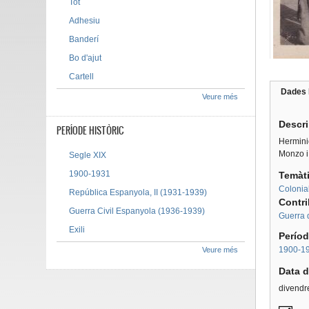
Tot
Adhesiu
Banderí
Bo d'ajut
Cartell
Dades 
Veure més
Tab g
Descr
PERÍODE HISTÒRIC
Herminio
Monzo i
Segle XIX
1900-1931
Temàt
Colonia
República Espanyola, II (1931-1939)
Contr
Guerra Civil Espanyola (1936-1939)
Guerra 
Exili
Períod
1900-1
Veure més
Data d
divendre