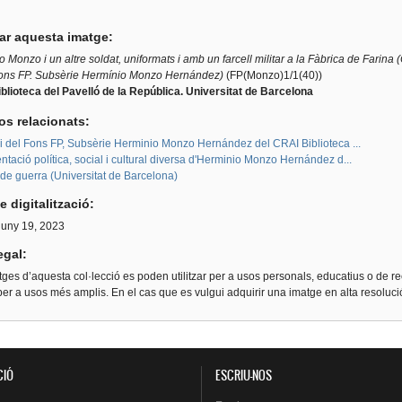
tar aquesta imatge:
 Monzo i un altre soldat, uniformats i amb un farcell militar a la Fàbrica de Farin
ons FP. Subsèrie Hermínio Monzo Hernández)
(FP(Monzo)1/1(40))
blioteca del Pavelló de la República. Universitat de Barcelona
os relacionats:
ri del Fons FP, Subsèrie Herminio Monzo Hernández del CRAI Biblioteca ...
ació política, social i cultural diversa d'Herminio Monzo Hernández d...
de guerra (Universitat de Barcelona)
e digitalització:
 juny 19, 2023
egal:
ges d’aquesta col·lecció es poden utilitzar per a usos personals, educatius o de re
er a usos més amplis. En el cas que es vulgui adquirir una imatge en alta resoluc
CIÓ
ESCRIU-NOS