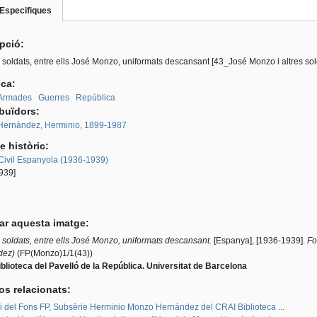
Especifiques
(pestanya
roup
activa)
ipció:
 soldats, entre ells José Monzo, uniformats descansant [43_José Monzo i altres s
ica:
 Armades
Guerres
República
ibuïdors:
ernàndez, Herminio, 1899-1987
e històric:
Civil Espanyola (1936-1939)
939]
tar aquesta imatge:
soldats, entre ells José Monzo, uniformats descansant.
[Espanya], [1936-1939].
Fo
dez)
(FP(Monzo)1/1(43))
blioteca del Pavelló de la República. Universitat de Barcelona
os relacionats:
ri del Fons FP, Subsèrie Herminio Monzo Hernández del CRAI Biblioteca ...