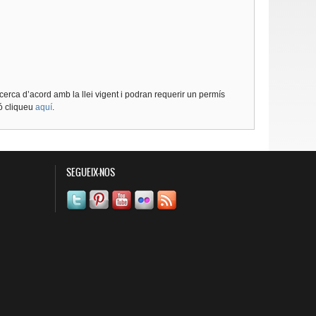
cerca d’acord amb la llei vigent i podran requerir un permís
ió cliqueu
aquí
.
SEGUEIX-NOS