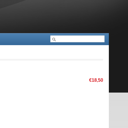
Cerca
Formulari de cerca
€18,50