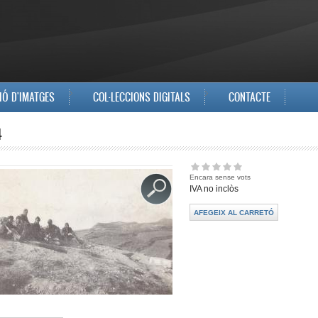
IÓ D'IMATGES
COL·LECCIONS DIGITALS
CONTACTE
4
Encara sense vots
IVA no inclòs