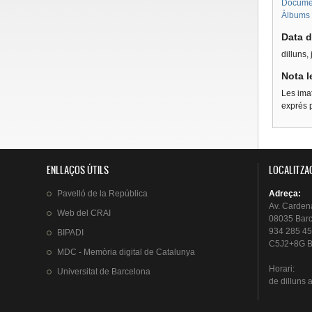
Document
Àlbums 
Data d
dilluns,
Nota l
Les imat
exprés p
ENLLAÇOS ÚTILS
LOCALITZA
Pavelló
de la
República
Adreça
:
Av.
Carden
Web del
CRAI
08035 Bar
934 285 45
BIPADI
C5J2+8G B
MDC - Memòria digital de Catalunya
Horari
:
Universitat
de Barcelona
de
dilluns