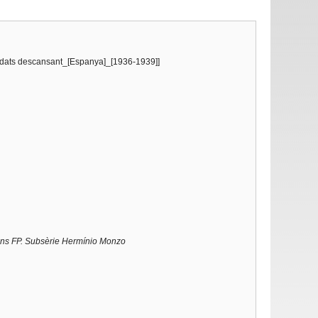
oldats descansant_[Espanya]_[1936-1939]]
ns FP. Subsèrie Hermínio Monzo