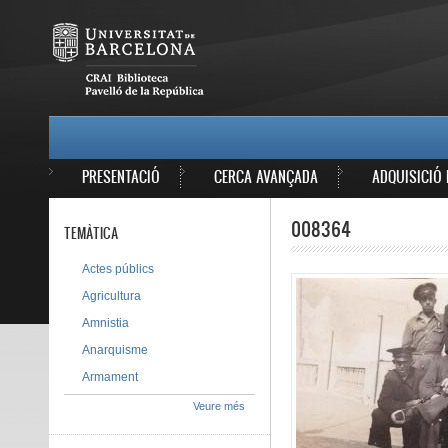
Vés al contingut
MAIN MENU
PRESENTACIÓ
CERCA AVANÇADA
ADQUISICIÓ 
008364
TEMÀTICA
Actes públics
Agricultura
Amnistia
Anarquisme
Armament
Veure més