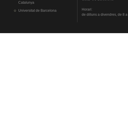
Catalunya
Horari
:
Universitat
de Barcelona
de
dilluns
a
divendres
, de 8 a