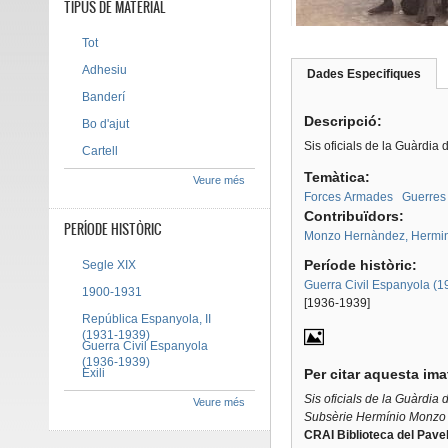
TIPUS DE MATERIAL
Tot
Adhesiu
Dades Especifiques
(pes
Tab group
activ
Banderí
Descripció:
Bo d'ajut
Sis oficials de la Guàrdia
Cartell
Temàtica:
Veure més
Forces Armades
Guerres
Contribuïdors:
PERÍODE HISTÒRIC
Monzo Hernàndez, Hermin
Període històric:
Segle XIX
Guerra Civil Espanyola (
1900-1931
[1936-1939]
República Espanyola, II
(1931-1939)
Guerra Civil Espanyola
(1936-1939)
Exili
Per citar aquesta im
Sis oficials de la Guàrdia 
Veure més
Subsèrie Hermínio Monzo
CRAI Biblioteca del Pavel