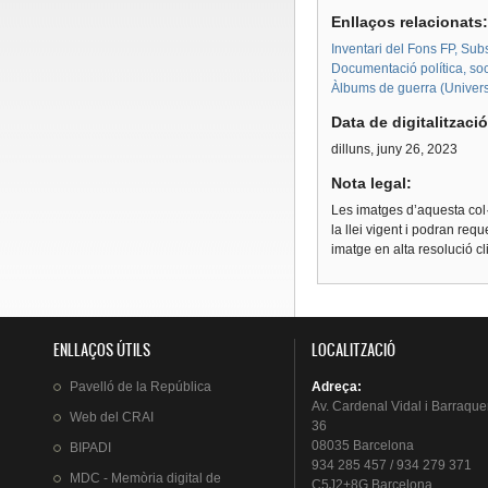
Enllaços relacionats
Inventari del Fons FP, Su
Documentació política, soc
Àlbums de guerra (Univers
Data de digitalitzaci
dilluns, juny 26, 2023
Nota legal:
Les imatges d’aquesta col·
la llei vigent i podran req
imatge en alta resolució c
ENLLAÇOS ÚTILS
LOCALITZACIÓ
Pavelló
de la
República
Adreça
:
Av.
Cardenal
Vidal i
Barraque
Web del
CRAI
36
08035 Barcelona
BIPADI
934 285 457 / 934 279 371
MDC - Memòria digital de
C5J2+8G Barcelona