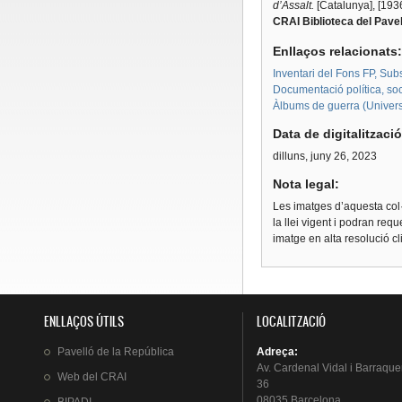
d’Assalt.
[Catalunya], [193
CRAI Biblioteca del Pavel
Enllaços relacionats
Inventari del Fons FP, Su
Documentació política, soc
Àlbums de guerra (Univers
Data de digitalitzaci
dilluns, juny 26, 2023
Nota legal:
Les imatges d’aquesta col·
la llei vigent i podran req
imatge en alta resolució c
ENLLAÇOS ÚTILS
LOCALITZACIÓ
Pavelló
de la
República
Adreça
:
Av.
Cardenal
Vidal i
Barraque
Web del
CRAI
36
08035 Barcelona