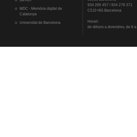
BIPADI
934 285 457 / 934 279 371
MDC - Memòria digital de
C5J2+8G Barcelona
Catalunya
Horari
:
Universitat
de Barcelona
de
dilluns
a
divendres
, de 8 a