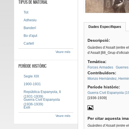
TIPUS DE MATERIAL
Tot
Adhesiu
Dades Especifiques
(pes
Banderí
Tab group
activ
Bo d'ajut
Descripció:
Cartell
Guàrdies d’Assalt (entre el
Veure més
d’Assalt [88_Grup d'oficia
Temàtica:
PERÍODE HISTÒRIC
Forces Armades
Guerres
Contribuïdors:
Segle XIX
Monzo Hernàndez, Hermin
1900-1931
Període històric:
República Espanyola, II
Guerra Civil Espanyola (
(1931-1939)
[1936-1939]
Guerra Civil Espanyola
(1936-1939)
Exili
Veure més
Per citar aquesta im
Guàrdies d’Assalt (entre el