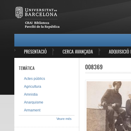
Vés al contingut
MAIN MENU
PRESENTACIÓ
CERCA AVANÇADA
ADQUISICIÓ 
008369
TEMÀTICA
Actes públics
Agricultura
Amnistia
Anarquisme
Armament
Veure més