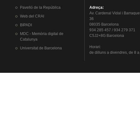
Pavelló
de la
República
Adreça
:
Av.
Cardenal
Vidal i
Barraque
Web del
CRAI
36
08035 Barcelona
BIPADI
934 285 457 / 934 279 371
MDC - Memòria digital de
C5J2+8G Barcelona
Catalunya
Horari
:
Universitat
de Barcelona
de
dilluns
a
divendres
, de 8 a