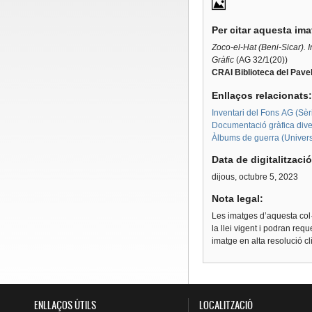
Per citar aquesta im
Zoco-el-Hat (Beni-Sicar). 
Gràfic
(AG 32/1(20))
CRAI Biblioteca del Pavel
Enllaços relacionats
Inventari del Fons AG (Sèri
Documentació gràfica dive
Àlbums de guerra (Univers
Data de digitalitzaci
dijous, octubre 5, 2023
Nota legal:
Les imatges d’aquesta col·
la llei vigent i podran req
imatge en alta resolució c
ENLLAÇOS ÚTILS
LOCALITZACIÓ