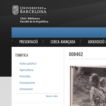
Vés al contingut
MAIN MENU
PRESENTACIÓ
CERCA AVANÇADA
ADQUISICIÓ 
008462
TEMÀTICA
Actes públics
Agricultura
Amnistia
Anarquisme
Armament
Veure més