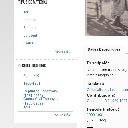
TIPUS DE MATERIAL
Tot
Adhesiu
Banderí
Bo d'ajut
Cartell
Dades Especifiques
(pes
Veure més
Tab group
activ
Descripció:
PERÍODE HISTÒRIC
Zoco-el-Had (Beni-Sicar).
Infants magribins]
Segle XIX
1900-1931
Temàtica:
Colonialisme / Imperialis
República Espanyola, II
Contribuïdors:
(1931-1939)
Guerra Civil Espanyola
Guerra del Rif, 1920-1927
(1936-1939)
Exili
Període històric:
1900-1931
Veure més
[1921-1922]