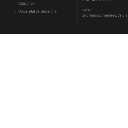
C5J2+8G Barcelona
Catalunya
Horari
:
Universitat
de Barcelona
de
dilluns
a
divendres
, de 8 a