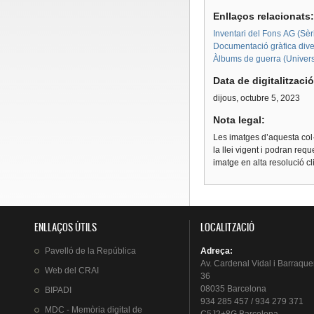
Enllaços relacionats
Inventari del Fons AG (Sèri
Documentació gràfica dive
Àlbums de guerra (Univers
Data de digitalitzaci
dijous, octubre 5, 2023
Nota legal:
Les imatges d’aquesta col·
la llei vigent i podran req
imatge en alta resolució c
ENLLAÇOS ÚTILS
LOCALITZACIÓ
Pavelló
de la
República
Adreça
:
Av.
Cardenal
Vidal i
Barraque
Web del
CRAI
36
08035 Barcelona
BIPADI
934 285 457 / 934 279 371
MDC - Memòria digital de