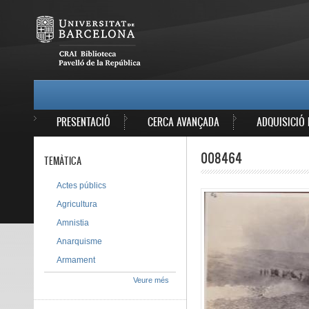
Vés al contingut
MAIN MENU
PRESENTACIÓ
CERCA AVANÇADA
ADQUISICIÓ 
008464
TEMÀTICA
Actes públics
Agricultura
Amnistia
Anarquisme
Armament
Veure més