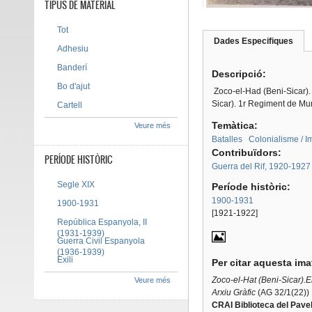
TIPUS DE MATERIAL
Tot
Dades Especifiques
(pes
Adhesiu
Tab group
activ
Banderí
Descripció:
Bo d'ajut
Zoco-el-Had (Beni-Sicar)
Sicar). 1r Regiment de Mu
Cartell
Temàtica:
Veure més
Batalles
Colonialisme / I
Contribuïdors:
PERÍODE HISTÒRIC
Guerra del Rif, 1920-1927
Segle XIX
Període històric:
1900-1931
1900-1931
[1921-1922]
República Espanyola, II
(1931-1939)
Guerra Civil Espanyola
(1936-1939)
Exili
Per citar aquesta im
Zoco-el-Hat (Beni-Sicar).
Veure més
Arxiu Gràfic
(AG 32/1(22))
CRAI Biblioteca del Pavel