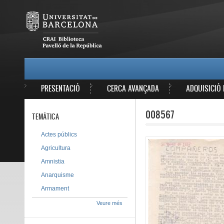
Vés al contingut
MAIN MENU
PRESENTACIÓ
CERCA AVANÇADA
ADQUISICIÓ 
008567
TEMÀTICA
Actes públics
Agricultura
Amnistia
Anarquisme
Armament
Veure més