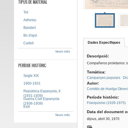
TIPUS DE MATERIAL
Tot
Adhesiu
Banderí
Bo d'ajut
Dades Especifiques
(pes
Cartell
Tab group
activ
Veure més
Descripció:
Compañeros proletarios: l
PERÍODE HISTÒRIC
Temàtica:
Segle XIX
Campanyes populars
Dic
Autor:
1900-1931
Comités de Huelga Obrer
República Espanyola, II
(1931-1939)
Període històric:
Guerra Civil Espanyola
Franquisme (1939-1975)
(1936-1939)
Exili
Data del document or
Veure més
dijous, abril 30, 1970