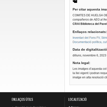
Per citar aquesta im
COMITES DE HUELGA O
compañeros de AEG al fren
CRAI Biblioteca del Pavel
Enllaços relacionats
Inventari del Fons FV, Sèri
Documentació política, cultu
Data de digitalitzaci
dilluns, novembre 6, 2023
Nota legal:
Les imatges d’aquesta col·
la llei vigent i podran req
imatge en alta resolució c
ENLLAÇOS ÚTILS
LOCALITZACIÓ