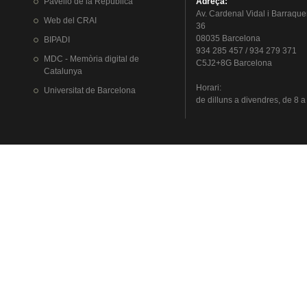
Pavelló
de la
República
Adreça
:
Av.
Cardenal
Vidal i
Barraque
Web del
CRAI
36
08035 Barcelona
BIPADI
934 285 457 / 934 279 371
MDC - Memòria digital de
C5J2+8G Barcelona
Catalunya
Horari
:
Universitat
de Barcelona
de
dilluns
a
divendres
, de 8 a