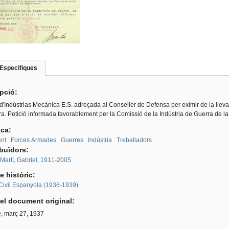
Especifiques
(pestanya
roup
activa)
ipció:
 d'Indústrias Mecànica E.S. adreçada al Conseller de Defensa per eximir de la llev
a. Petició informada favorablement per la Comissió de la Indústria de Guerra de la
ica:
nt
Forces Armades
Guerres
Indústria
Treballadors
ibuïdors:
Martí, Gabriel, 1911-2005
e històric:
Civil Espanyola (1936-1939)
el document original:
e, març 27, 1937