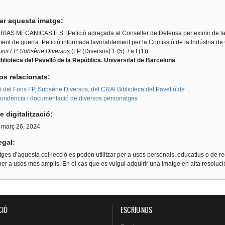
tar aquesta imatge:
IAS MECANICAS E.S. [Petició adreçada al Conseller de Defensa per eximir de la ll
nt de guerra. Petició informada favorablement per la Comissió de la Indústria de 
ons FP. Subsèrie Diversos
(FP (Diversos) 1 (5) / a I (1))
blioteca del Pavelló de la República. Universitat de Barcelona
os relacionats:
i del Fons FP, Subsèrie Diversos, del CRAI Biblioteca del Pavelló de ...
ondència i documentació de diversos personatges
e digitalització:
, març 26, 2024
egal:
ges d’aquesta col·lecció es poden utilitzar per a usos personals, educatius o de re
er a usos més amplis. En el cas que es vulgui adquirir una imatge en alta resoluc
CIÓ
ESCRIU-NOS