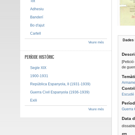
Tot
Adhesiu
Banderí
Bo d'ajut
Cartell
Dades 
Veure més
Tab g
Descr
PERÍODE HISTÒRIC
[Petició
de guerr
Segle XIX
1900-1931
Temàt
Armame
República Espanyola, II (1931-1939)
Contr
Guerra Civil Espanyola (1936-1939)
Escudé 
Exili
Períod
Guerra 
Veure més
Data d
dissabt