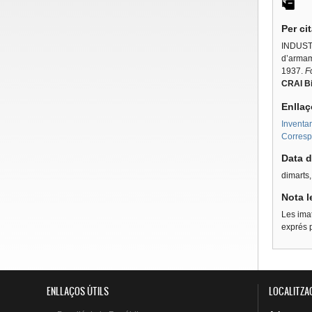
Per ci
INDUSTR
d’armame
1937.
F
CRAI Bi
Enllaç
Inventar
Corresp
Data d
dimarts
Nota l
Les imat
exprés p
ENLLAÇOS ÚTILS
LOCALITZA