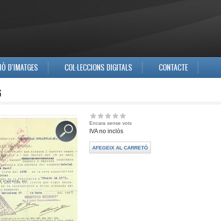
IÓ D'IMATGES
COL·LECCIONS DIGITALS
CONTACTE
6
Encara sense vots
IVA no inclòs