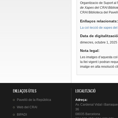
Organitzacio de Suport al
de Xapes del CRAI Bibliot
CRAI Biblioteca del Pavell
Enllaços relacionats
La col·lecció de xapes del
Data de digitalitzaci
dimecres, octubre 1, 2025
Nota legal:
Les imatges d’aquesta col·
la llei vigent i podran req
imatge en alta resolució c
ENLLAÇOS ÚTILS
LOCALITZACIÓ
Pavelló
de la
República
Adreça
:
Av.
Cardenal
Vidal i
Barraque
Web del
CRAI
36
08035 Barcelona
BIPADI