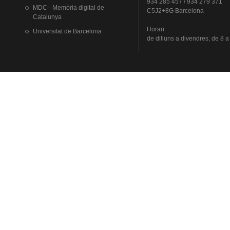
934 285 457 / 934 279 371
MDC - Memòria digital de
C5J2+8G Barcelona
Catalunya
Horari
:
Universitat
de Barcelona
de
dilluns
a
divendres
, de 8 a