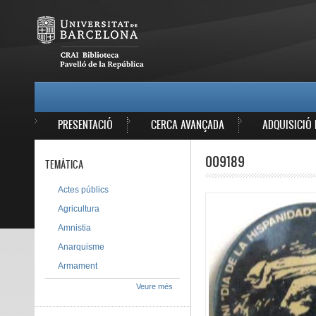
Vés al contingut
MAIN MENU
PRESENTACIÓ
CERCA AVANÇADA
ADQUISICIÓ 
009189
TEMÀTICA
Actes públics
Agricultura
Amnistia
Anarquisme
Armament
Veure més