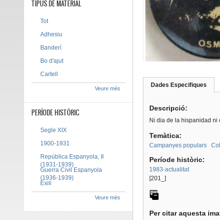
TIPUS DE MATERIAL
Tot
Adhesiu
Banderí
Bo d'ajut
Cartell
Dades Especifiques
(pes
Veure més
Tab group
activ
Descripció:
PERÍODE HISTÒRIC
Ni dia de la hispanidad ni
Segle XIX
Temàtica:
1900-1931
Campanyes populars
Col
República Espanyola, II
Període històric:
(1931-1939)
1983-actualitat
Guerra Civil Espanyola
(1936-1939)
[201_]
Exili
Veure més
Per citar aquesta im