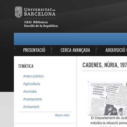
Vés al contingut
MAIN MENU
PRESENTACIÓ
CERCA AVANÇADA
ADQUISICIÓ 
CADENES, NÚRIA, 197
TEMÀTICA
Actes públics
Agricultura
Amnistia
Anarquisme
Armament
Veure més
El Departament de Just
estudia la situació pena