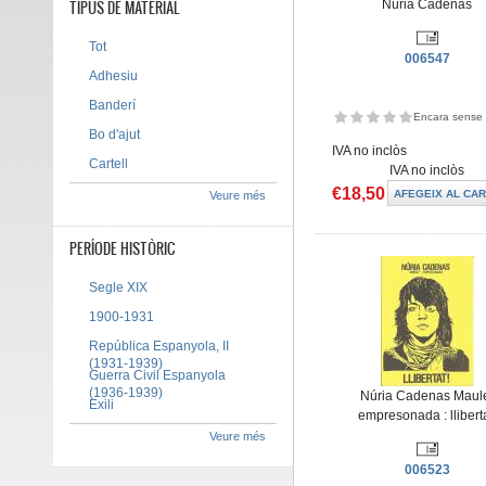
TIPUS DE MATERIAL
Núria Cadenas
Tot
006547
Adhesiu
Banderí
Encara sense 
Bo d'ajut
IVA no inclòs
Cartell
IVA no inclòs
€18,50
Veure més
PERÍODE HISTÒRIC
Segle XIX
1900-1931
República Espanyola, II
(1931-1939)
Guerra Civil Espanyola
(1936-1939)
Núria Cadenas Maul
Exili
empresonada : lliberta
Veure més
006523