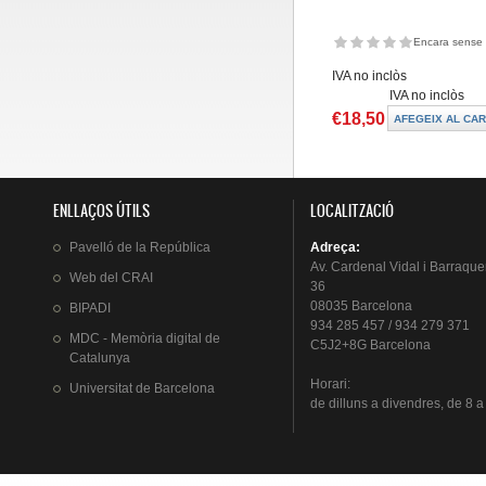
Encara sense 
IVA no inclòs
IVA no inclòs
€18,50
ENLLAÇOS ÚTILS
LOCALITZACIÓ
Pavelló
de la
República
Adreça
:
Av.
Cardenal
Vidal i
Barraque
Web del
CRAI
36
08035 Barcelona
BIPADI
934 285 457 / 934 279 371
MDC - Memòria digital de
C5J2+8G Barcelona
Catalunya
Horari
:
Universitat
de Barcelona
de
dilluns
a
divendres
, de 8 a