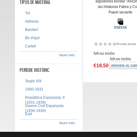
TIPUS DE MATERIAL
algodones bordar "Ancor
las hilaturas Fabra y Co
Papel secante
Tot
Adhesiu
008556
Banderí
Bo d'ajut
Encara sense 
Cartell
IVA no inclòs
Veure més
IVA no inclòs
€18,50
PERÍODE HISTÒRIC
Segle XIX
1900-1931
República Espanyola, II
(1931-1939)
Guerra Civil Espanyola
(1936-1939)
Exili
Veure més