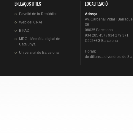
ENLLAÇOS ÚTILS
LOCALITZACIÓ
Pavelló
de la
República
Adreça
:
Av.
Cardenal
Vidal i
Barraque
Web del
CRAI
36
08035 Barcelona
BIPADI
934 285 457 / 934 279 371
MDC - Memòria digital de
C5J2+8G Barcelona
Catalunya
Horari
:
Universitat
de Barcelona
de
dilluns
a
divendres
, de 8 a