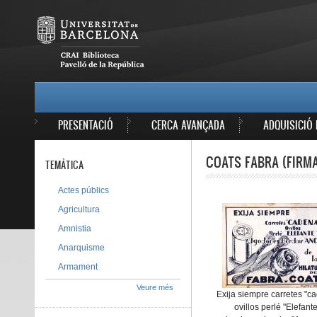
Vés al contingut
MAIN MENU
PRESENTACIÓ
CERCA AVANÇADA
ADQUISICIÓ 
COATS FABRA (FIRMA
TEMÀTICA
Actes públics
Agricultura
Amnistia
Anarquisme
Armament
Veure més
Exija siempre carretes "c
ovillos perlé "Elefante