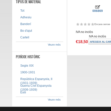
TIPUS DE MATERIAL
Tot
006869
Adhesiu
Banderí
Encara sense 
Bo d'ajut
IVA no inclòs
IVA no inclòs
Cartell
€18,50
Veure més
PERÍODE HISTÒRIC
Segle XIX
1900-1931
República Espanyola, II
(1931-1939)
Guerra Civil Espanyola
(1936-1939)
Exili
Veure més