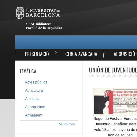
Vés al contingut
MAIN MENU
PRESENTACIÓ
CERCA AVANÇADA
ADQUISICIÓ 
UNIÓN DE JUVENTUD
TEMÀTICA
Actes públics
Agricultura
Amnistia
Anarquisme
Armament
Segundo Festival Europeo
Juventud Española: dere
Veure més
voto 18 años mayoría de 
bon de soutien