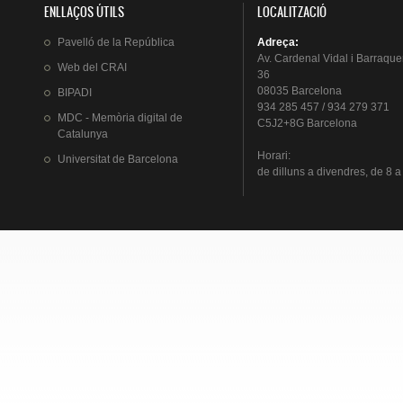
ENLLAÇOS ÚTILS
LOCALITZACIÓ
Pavelló
de la
República
Adreça
:
Av.
Cardenal
Vidal i
Barraque
Web del
CRAI
36
08035 Barcelona
BIPADI
934 285 457 / 934 279 371
MDC - Memòria digital de
C5J2+8G Barcelona
Catalunya
Horari
:
Universitat
de Barcelona
de
dilluns
a
divendres
, de 8 a