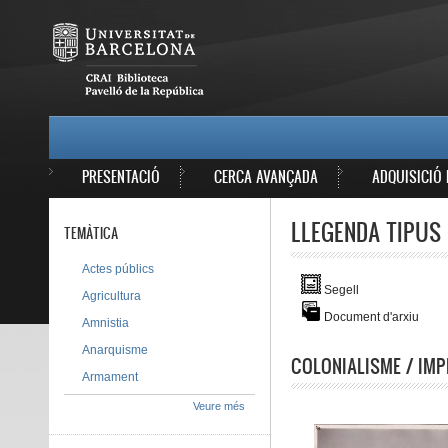
Vés al contingut
MAIN MENU
PRESENTACIÓ
CERCA AVANÇADA
ADQUISICIÓ 
LLEGENDA TIPUS 
TEMÀTICA
Actes públics
Segell
Agricultura
Document d'arxiu
Amnistia
Anarquisme
COLONIALISME / IMP
Armament
Veure més