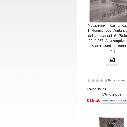
Alcazarquivir (Kasr al-Kabi
1r Regiment de Muntany
del campament nº1 [Roi
32_1.067_Alcazarquivir 
al-Kabir). Camí del cam
nº1]
008506
Encara sense 
IVA no inclòs
IVA no inclòs
€18,50