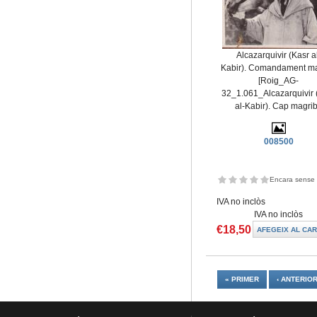
Alcazarquivir (Kasr a
Kabir). Comandament ma
[Roig_AG-
32_1.061_Alcazarquivir 
al-Kabir). Cap magrib
008500
Encara sense 
IVA no inclòs
IVA no inclòs
€18,50
Pàgines
« PRIMER
‹ ANTERIO