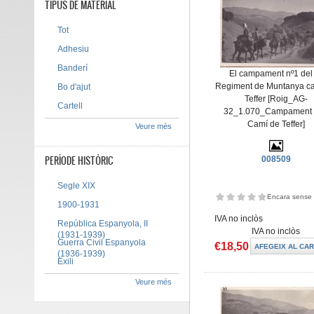
TIPUS DE MATERIAL
Tot
Adhesiu
Banderí
El campament nº1 del
Regiment de Muntanya c
Bo d'ajut
Teffer [Roig_AG-
Cartell
32_1.070_Campament 
Camí de Teffer]
Veure més
PERÍODE HISTÒRIC
008509
Segle XIX
Encara sense 
1900-1931
IVA no inclòs
República Espanyola, II
IVA no inclòs
(1931-1939)
Guerra Civil Espanyola
€18,50
(1936-1939)
Exili
Veure més