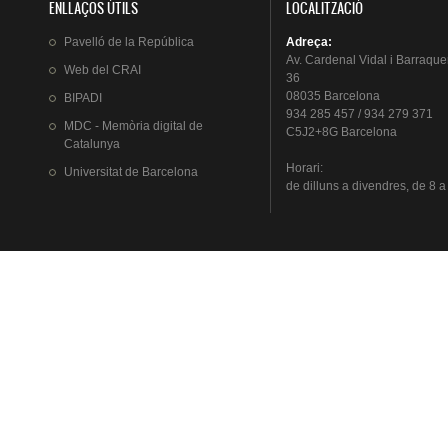
ENLLAÇOS ÚTILS
LOCALITZACIÓ
Pavelló
de la
República
Adreça
:
Av.
Cardenal
Vidal i
Barraque
Web del
CRAI
36
08035 Barcelona
BIPADI
934 285 457 / 934 279 371
MDC - Memòria digital de
C5J2+8G Barcelona
Catalunya
Horari
:
Universitat
de Barcelona
de
dilluns
a
divendres
, de 8 a