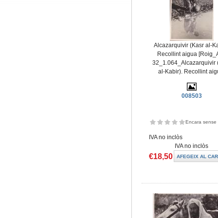
Alcazarquivir (Kasr al-Ka
Recollint aigua [Roig_
32_1.064_Alcazarquivir 
al-Kabir). Recollint aig
008503
Encara sense 
IVA no inclòs
IVA no inclòs
€18,50