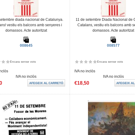
setembre diada nacional de Catalunya.
11 de setembre Diada Nacional de 
ans! vestiu els balcons amb senyeres i
Catalans, vestiu els balcons amb s
domassos. Acte autoritzat
domassos. Acte autoritzat
008645
008577
Encara sense vots
Encara sense vots
inclòs
IVA no inclòs
IVA no inclòs
IVA no inclòs
0
€18,50