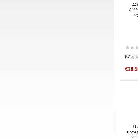
11 
Col·l
Mo
IVA no 
€18,5
Gr
Catalu
fon