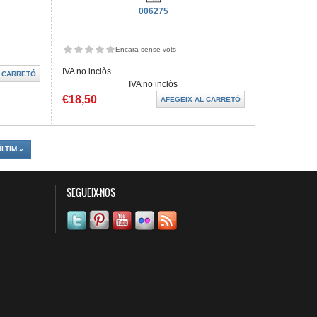
006275
Encara sense vots
IVA no inclòs
IVA no inclòs
€18,50
ÚLTIM »
SEGUEIX-NOS