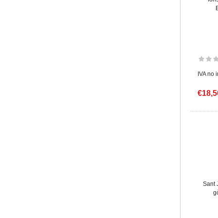
IVA no 
€18,5
Sant 
g