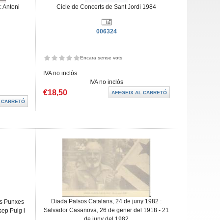
: Antoni
Cicle de Concerts de Sant Jordi 1984
006324
Encara sense vots
IVA no inclòs
IVA no inclòs
€18,50
Diada Països Catalans, 24 de juny 1982 :
es Punxes
Salvador Casanova, 26 de gener del 1918 - 21
sep Puig i
de juny del 1982