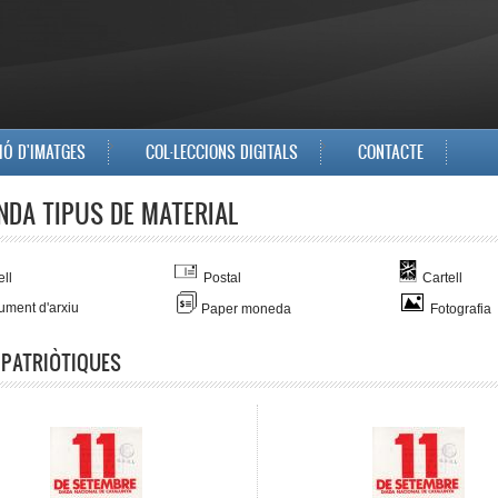
IÓ D'IMATGES
COL·LECCIONS DIGITALS
CONTACTE
NDA TIPUS DE MATERIAL
ll
Postal
Cartell
ment d'arxiu
Paper moneda
Fotografia
 PATRIÒTIQUES