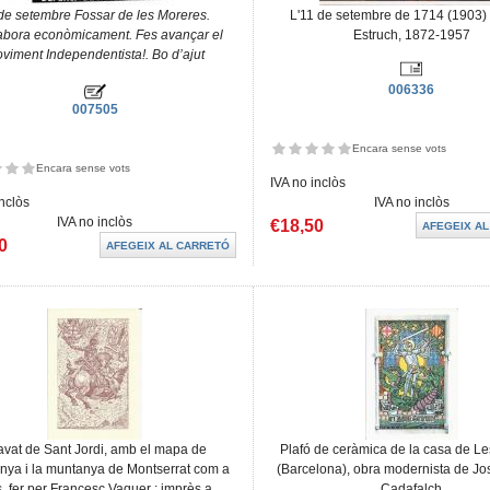
de setembre Fossar de les Moreres.
L'11 de setembre de 1714 (1903) 
abora econòmicament. Fes avançar el
Estruch, 1872-1957
viment Independentista!. Bo d’ajut
006336
007505
Encara sense vots
Encara sense vots
IVA no inclòs
inclòs
IVA no inclòs
IVA no inclòs
€18,50
0
avat de Sant Jordi, amb el mapa de
Plafó de ceràmica de la casa de L
nya i la muntanya de Montserrat com a
(Barcelona), obra modernista de Jo
s, fer per Francesc Vaquer : imprès a
Cadafalch