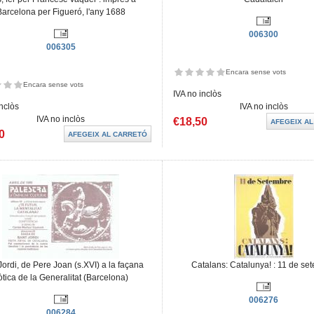
Barcelona per Figueró, l'any 1688
006300
006305
Encara sense vots
Encara sense vots
IVA no inclòs
inclòs
IVA no inclòs
IVA no inclòs
€18,50
0
Jordi, de Pere Joan (s.XVI) a la façana
Catalans: Catalunya! : 11 de se
òtica de la Generalitat (Barcelona)
006276
006284