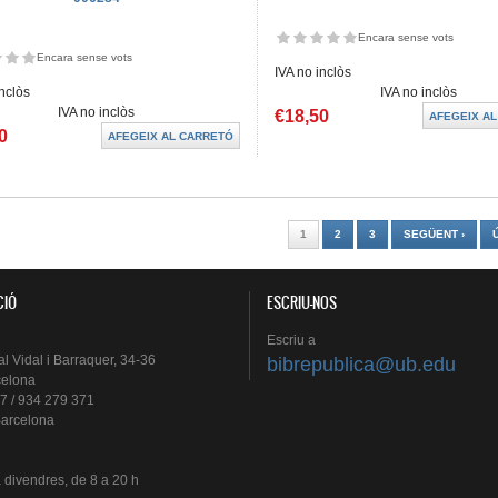
Encara sense vots
Encara sense vots
IVA no inclòs
inclòs
IVA no inclòs
IVA no inclòs
€18,50
0
es
1
2
3
SEGÜENT ›
CIÓ
ESCRIU-NOS
Escriu
a
al
Vidal i
Barraquer
, 34-36
bibrepublica@ub.edu
celona
7 / 934 279 371
arcelona
a
divendres
, de 8 a 20 h