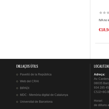
IVA no 
€18,5
Pàgin
ENLLAÇOS ÚTILS
LOCALITZA
Pavelló
de la
República
Adreça
:
Av.
Carden
Web del
CRAI
08035 Bar
934 285 45
BIPADI
C5J2+8G B
MDC - Memòria digital de Catalunya
Horari
:
Universitat
de Barcelona
de
dilluns