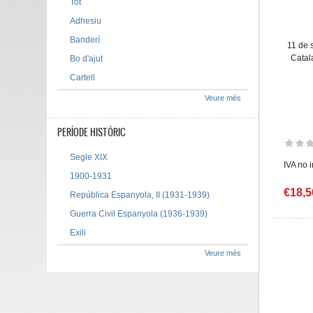
Tot
Adhesiu
Banderí
11 de 
Catal
Bo d'ajut
Cartell
Veure més
PERÍODE HISTÒRIC
Segle XIX
IVA no 
1900-1931
€18,5
República Espanyola, II (1931-1939)
Guerra Civil Espanyola (1936-1939)
Exili
Veure més