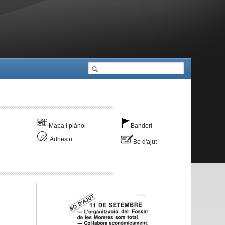
Cerca
Formulari de cerca
Mapa i plànol
Banderí
Adhesiu
Bo d'ajut