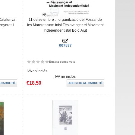
Catalunya.
11 de setembre : l’organització del Fossar de
enyeres i
les Moreres som tots! Fés avançar el Moviment
Independentista! Bo d’Ajut
007537
Encara sense vots
IVA no inclòs
IVA no inclòs
€18,50