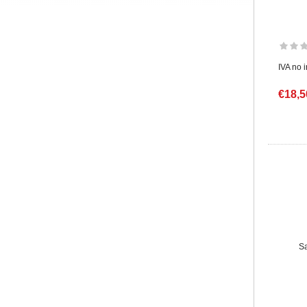
IVA no 
€18,5
Sa