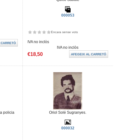
000053
Encara sense vots
IVA no inclòs
IVA no inclòs
€18,50
a policia
Oriol Solé Sugranyes.
000032