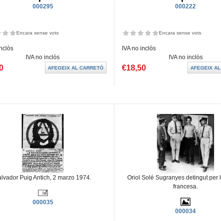
000295
000222
Encara sense vots
Encara sense vots
inclòs
IVA no inclòs
IVA no inclòs
IVA no inclòs
0
€18,50
lvador Puig Antich, 2 marzo 1974.
Oriol Solé Sugranyes detingut per l
francesa.
000035
000034