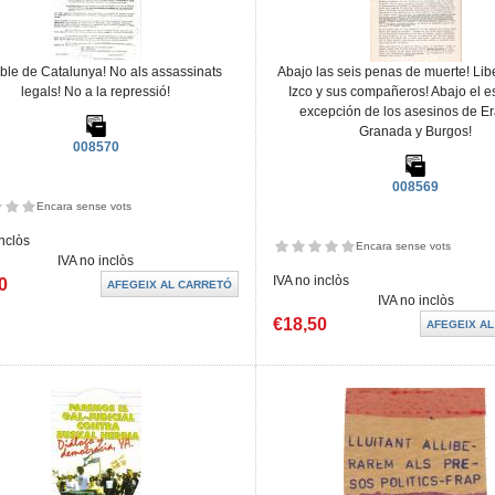
oble de Catalunya! No als assassinats
Abajo las seis penas de muerte! Lib
legals! No a la repressió!
Izco y sus compañeros! Abajo el e
excepción de los asesinos de Er
Granada y Burgos!
008570
008569
Encara sense vots
inclòs
Encara sense vots
IVA no inclòs
IVA no inclòs
0
IVA no inclòs
€18,50