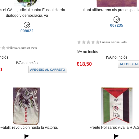
 el GAL - judicial contra Euskal Herria :
Lluitant alliberarem als presos polit
diàlogo y democracia, ya
007235
008022
Encara sense vots
Encara sense vots
IVA no inclòs
inclòs
IVA no inclòs
IVA no inclòs
€18,50
0
-Fatah: revolución hasta la victoria.
Frente Polisario: viva la R.A.