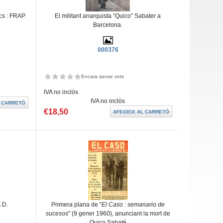
ics : FRAP
El militant anarquista “Quico” Sabater a
Barcelona.
000376
Encara sense vots
IVA no inclòs
IVA no inclòs
€18,50
S.D.
Primera plana de "
El Caso : semanario de
sucesos
" (9 gener 1960), anunciant la mort de
Quico Sabaté