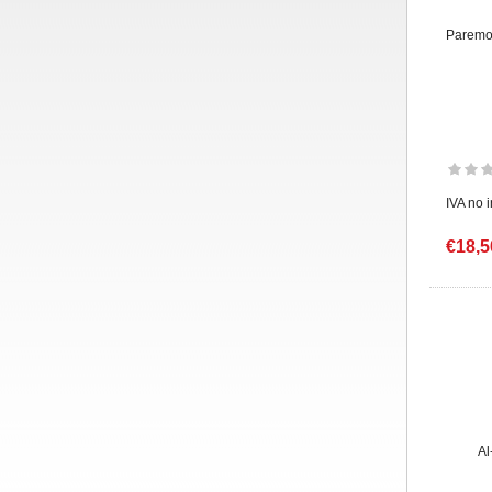
Paremos
IVA no 
€18,5
Al