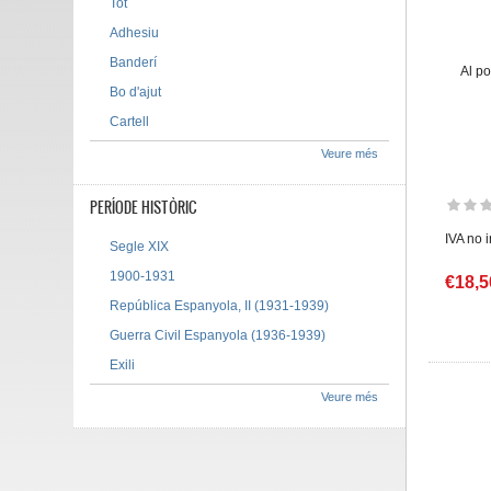
Tot
Adhesiu
Banderí
Al p
Bo d'ajut
Cartell
Veure més
PERÍODE HISTÒRIC
IVA no 
Segle XIX
1900-1931
€18,5
República Espanyola, II (1931-1939)
Guerra Civil Espanyola (1936-1939)
Exili
Veure més