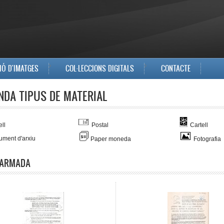
IÓ D'IMATGES
COL·LECCIONS DIGITALS
CONTACTE
NDA TIPUS DE MATERIAL
ll
Postal
Cartell
ment d'arxiu
Paper moneda
Fotografia
 ARMADA