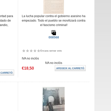
ertad para
La lucha popular contra el gobierno asesino ha
stado de
empezado. Todo el pueblo se movilizará contra
andio,
el fascismo criminal!
008568
Encara sense vots
IVA no inclòs
IVA no inclòs
€18,50