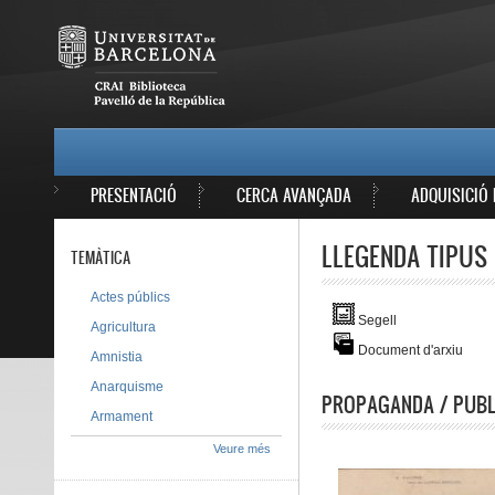
Vés al contingut
MAIN MENU
PRESENTACIÓ
CERCA AVANÇADA
ADQUISICIÓ 
LLEGENDA TIPUS 
TEMÀTICA
Actes públics
Segell
Agricultura
Document d'arxiu
Amnistia
Anarquisme
PROPAGANDA / PUBL
Armament
Veure més