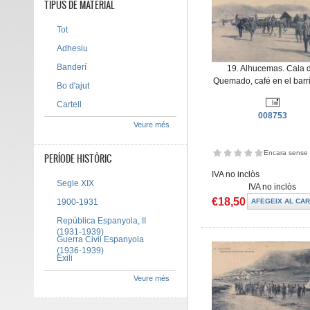
TIPUS DE MATERIAL
Tot
Adhesiu
Banderí
19. Alhucemas. Cala 
Quemado, café en el barrio
Bo d'ajut
Cartell
008753
Veure més
Encara sense 
PERÍODE HISTÒRIC
IVA no inclòs
Segle XIX
IVA no inclòs
€18,50
1900-1931
República Espanyola, II
(1931-1939)
Guerra Civil Espanyola
(1936-1939)
Exili
Veure més