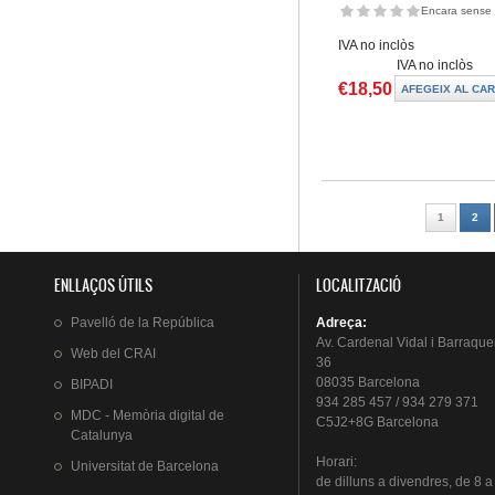
Encara sense 
IVA no inclòs
IVA no inclòs
€18,50
Pàgines
1
2
ENLLAÇOS ÚTILS
LOCALITZACIÓ
Pavelló
de la
República
Adreça
:
Av.
Cardenal
Vidal i
Barraque
Web del
CRAI
36
08035 Barcelona
BIPADI
934 285 457 / 934 279 371
MDC - Memòria digital de
C5J2+8G Barcelona
Catalunya
Horari
:
Universitat
de Barcelona
de
dilluns
a
divendres
, de 8 a