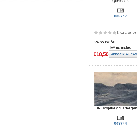
Quemado
008747
Encara sense 
IVA no inclòs
IVA no inclòs
€18,50
8- Hospital y cuartel ge
008744