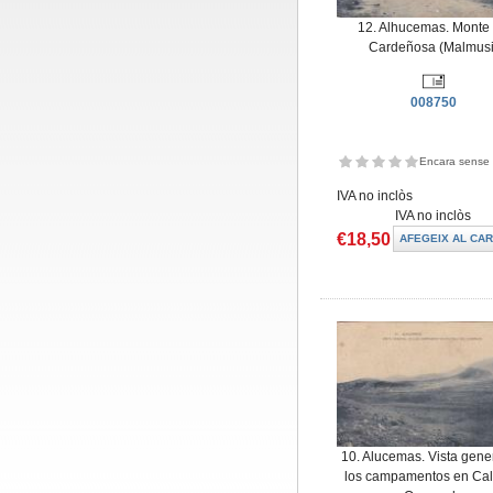
12. Alhucemas. Monte
Cardeñosa (Malmusi
008750
Encara sense 
IVA no inclòs
IVA no inclòs
€18,50
10. Alucemas. Vista gene
los campamentos en Cal