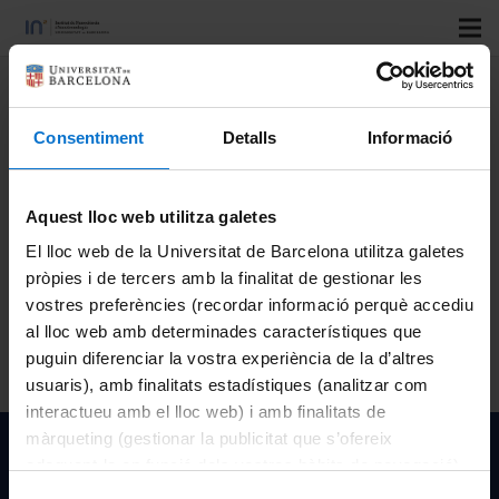
Title
: Nanoassemblies for magnetic delivery and release
of cancerostatic agents
Consentiment
Detalls
Informació
Author
: Patricio Gamez Enamorado
Type
: Projecte
Aquest lloc web utilitza galetes
Official code
: PCI2021-122027-2B
El lloc web de la Universitat de Barcelona utilitza galetes
Resolution year
: 2021
pròpies i de tercers amb la finalitat de gestionar les
vostres preferències (recordar informació perquè accediu
Funded by
: Ministerio de Ciencia e Innovación (MICINN)
al lloc web amb determinades característiques que
puguin diferenciar la vostra experiència de la d’altres
usuaris), amb finalitats estadístiques (analitzar com
interactueu amb el lloc web) i amb finalitats de
màrqueting (gestionar la publicitat que s’ofereix
Institut de Nanociència i Nanotecnologia de la Univeristat
adequant-la en funció dels vostres hàbits de navegació).
de Barcelona
Per obtenir més informació sobre les galetes podeu