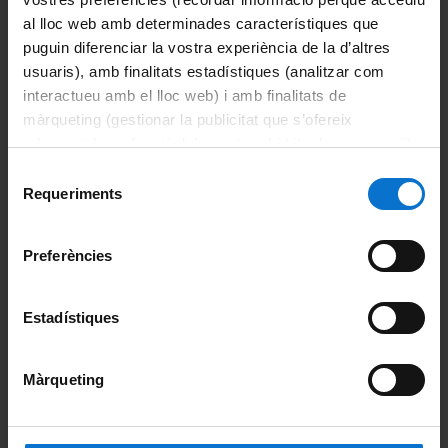
tejidos utilizando un nuevo
al lloc web amb determinades característiques que
modelo fisiomimético ex vivo
puguin diferenciar la vostra experiència de la d’altres
usuaris), amb finalitats estadístiques (analitzar com
More information
interactueu amb el lloc web) i amb finalitats de
màrqueting (gestionar la publicitat que s’ofereix
adequant-la en funció dels vostres hàbits de navegació).
Per obtenir més informació sobre les galetes podeu
Selecció
consultar la
Política de galetes del lloc web de la
Requeriments
de
Energía e información en la
Universitat de Barcelona
.
consentiment
nanoescala en materia biológica
Preferències
More information
Estadístiques
Màrqueting
Sistemas supramoleculares y
organometálicos con emisión