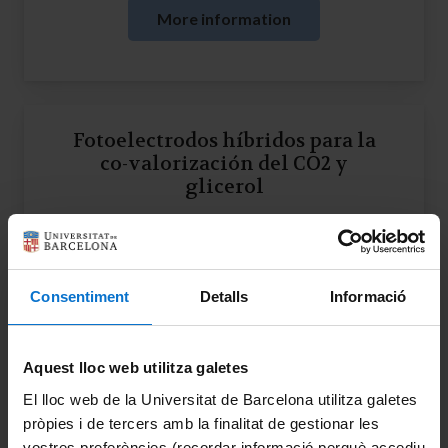
More information
Fotoelectrodos híbridos para la
co-valorización del CO2 y
glicerol
More information
Consentiment
Detalls
Informació
Estudio de los mecanismos
Aquest lloc web utilitza galetes
involucrados en los efectos
El lloc web de la Universitat de Barcelona utilitza galetes
nocivos de la hipoxia
pròpies i de tercers amb la finalitat de gestionar les
intermitente en diferentes
vostres preferències (recordar informació perquè accediu