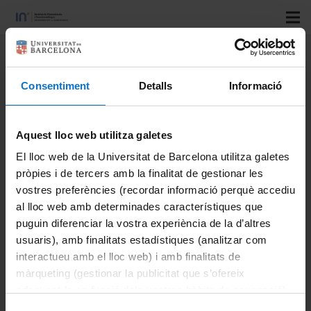
Title:
Enhanced capacitance of
manganese oxide driven by
Consentiment
Detalls
Informació
hierarchically structured carbon
nanotube-carbon nanowall
composite
Aquest lloc web utilitza galetes
El lloc web de la Universitat de Barcelona utilitza galetes
pròpies i de tercers amb la finalitat de gestionar les
Authors:
Amade, R.; Alshaikh, I.; Musheghyan-Avetisyan,
vostres preferències (recordar informació perquè accediu
A.; Bertran-Serra, E.
al lloc web amb determinades característiques que
Journal:
Surface & Coatings Technology
puguin diferenciar la vostra experiència de la d’altres
Vol:
428
usuaris), amb finalitats estadístiques (analitzar com
Number:
127885
interactueu amb el lloc web) i amb finalitats de
Start page:
1
màrqueting (gestionar la publicitat que s’ofereix
adequant-la en funció dels vostres hàbits de navegació).
Last page:
8
Per obtenir més informació sobre les galetes podeu
DOI:
doi