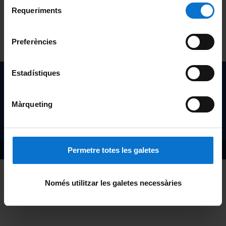
Selecció
consultar la
Política de galetes del lloc web de la
Requeriments
de
Institutional repositories:
Universitat de Barcelona
.
consentiment
Year:
2021
Preferències
Key:
Article
Estadístiques
Institut de Nanociència i Nanotecnologia de la Univeristat
de Barcelona
Màrqueting
Avís Legal
·
Política de Cookies
·
Política de privacitat
Disseny web per Creative Corner Agency
Permetre totes les galetes
Només utilitzar les galetes necessàries