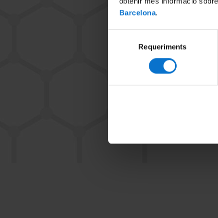
obtenir més informació sobre
Barcelona
.
Selecció
Requeriments
de
consentiment