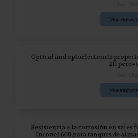
Year: (
20
More inform
Optical and optoelectronic properti
2D perov
Year: (
20
More inform
Resistencia a la corrosión en sales 
Inconel 600 para tanques de alma