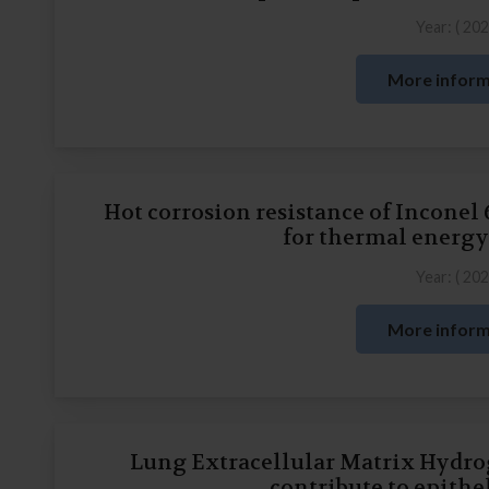
Year: (
20
More inform
Hot corrosion resistance of Inconel 
for thermal energy
Year: (
20
More inform
Lung Extracellular Matrix Hydrog
contribute to epithe