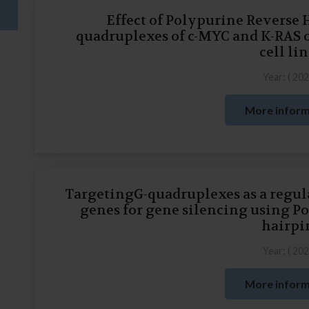
Effect of Polypurine Reverse 
quadruplexes of c-MYC and K-RAS o
cell li
Year: (
20
More inform
TargetingG-quadruplexes as a regul
genes for gene silencing using P
hairpi
Year: (
20
More inform