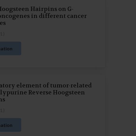
Hoogsteen Hairpins on G-
ncogenes in different cancer
nes
21
)
ation
atory element of tumor-related
olypurine Reverse Hoogsteen
ns
21
)
ation