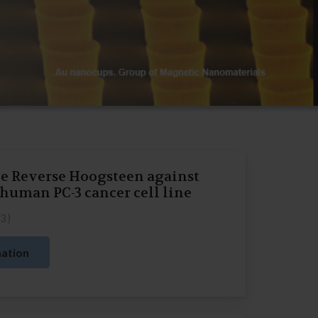
ne Reverse Hoogsteen against
uman PC-3 cancer cell line
23
)
ation