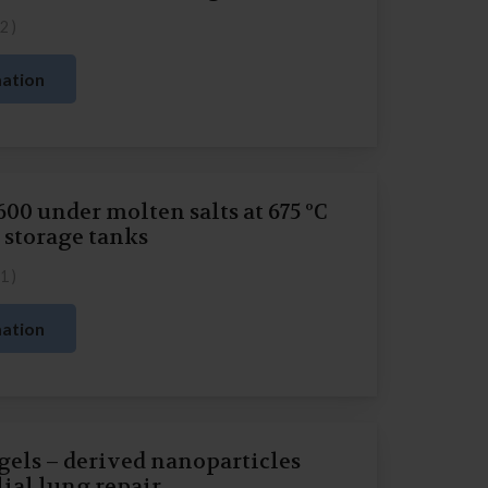
22
)
ation
600 under molten salts at 675 ºC
 storage tanks
21
)
ation
els – derived nanoparticles
lial lung repair