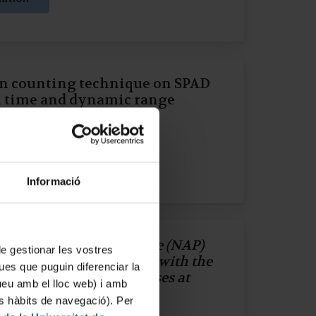
on counting technique on SPAD
n time and dynamic range
22
)
ation
Informació
ng Near Ambient Pressure (NAP)
 de gestionar les vostres
nd electronic structure with the
ues que puguin diferenciar la
posure to O
and CO gases at
2
tueu amb el lloc web) i amb
erature.
es hàbits de navegació). Per