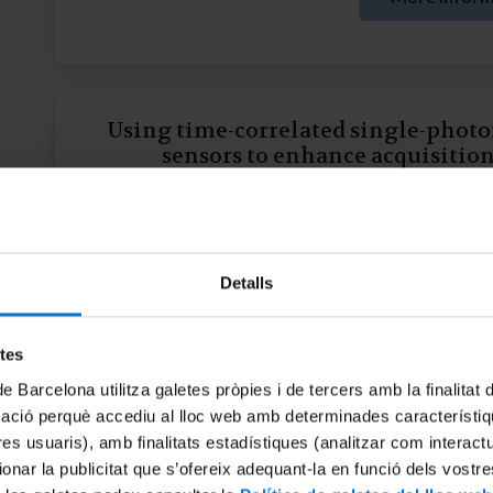
Using time-correlated single-phot
sensors to enhance acquisitio
Year: (
20
More inform
Detalls
etes
Operando studies of gas sensors usi
de Barcelona utilitza galetes pròpies i de tercers amb la finalitat
XPS: correlation between morphology a
mació perquè accediu al lloc web amb determinades característiq
sensing property of ZnO during ex
tres usuaris), amb finalitats estadístiques (analitzar com interac
operating temp
ionar la publicitat que s’ofereix adequant-la en funció dels vostr