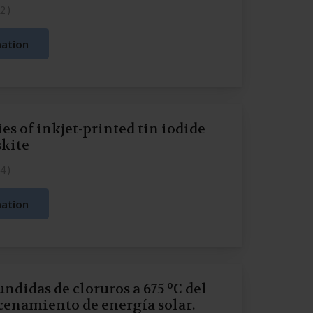
22
)
ation
es of inkjet-printed tin iodide
skite
24
)
ation
o
fundidas de cloruros a 675
C del
cenamiento de energía solar.