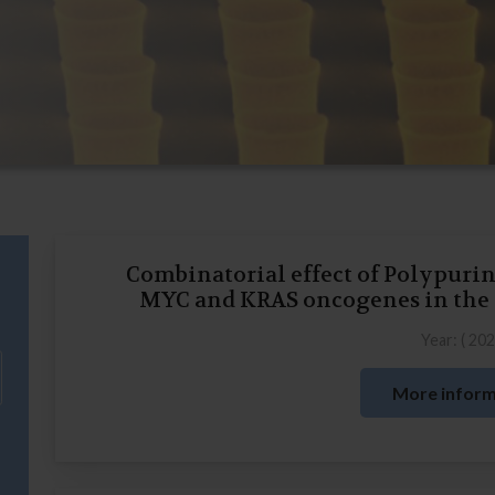
Combinatorial effect of Polypuri
MYC and KRAS oncogenes in the h
Year: (
20
More inform