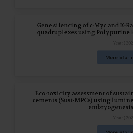
Gene silencing of c-Myc and K-Ra
quadruplexes using Polypurine 
Year: (
20
More inform
Eco-toxicity assessment of sust
cements (Sust-MPCs) using lumines
embryogenesis
Year: (
20
More inform