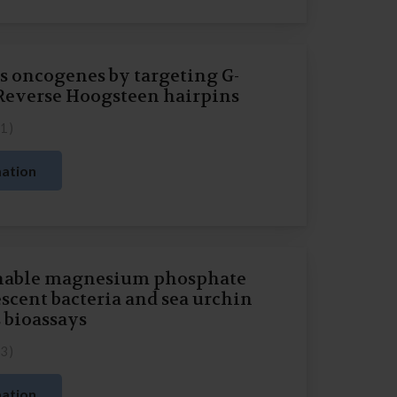
s oncogenes by targeting G-
Reverse Hoogsteen hairpins
21
)
ation
ainable magnesium phosphate
cent bacteria and sea urchin
 bioassays
23
)
ation