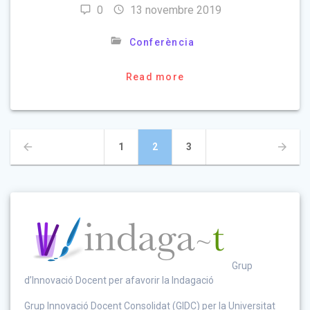
0
13 novembre 2019
Conferència
Read more
Posts
Page
Page
Page
1
2
3
navigation
Grup
d’Innovació Docent per afavorir la Indagació
Grup Innovació Docent Consolidat (GIDC) per la Universitat