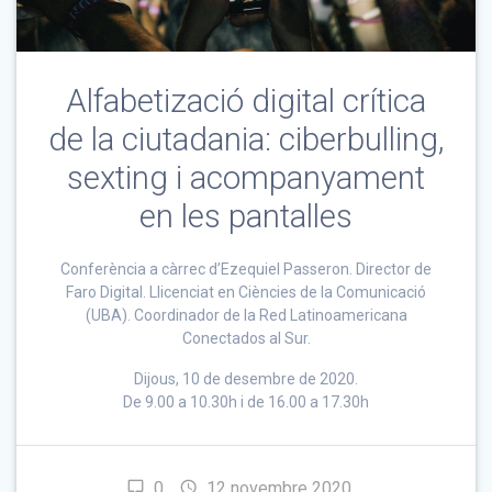
Alfabetizació digital crítica
de la ciutadania: ciberbulling,
sexting i acompanyament
en les pantalles
Conferència a càrrec d’Ezequiel Passeron. Director de
Faro Digital. Llicenciat en Ciències de la Comunicació
(UBA). Coordinador de la Red Latinoamericana
Conectados al Sur.
Dijous, 10 de desembre de 2020.
De 9.00 a 10.30h i de 16.00 a 17.30h
0
12 novembre 2020