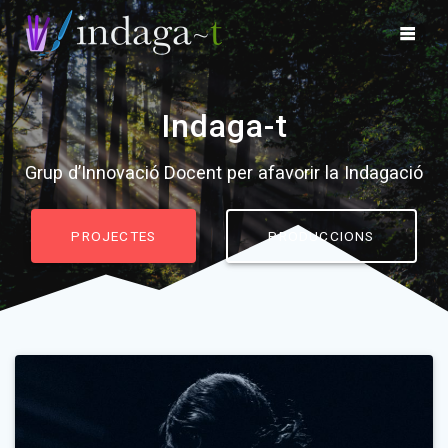
Skip
to
content
Indaga-t
Grup d’Innovació Docent per afavorir la Indagació
PROJECTES
PRODUCCIONS