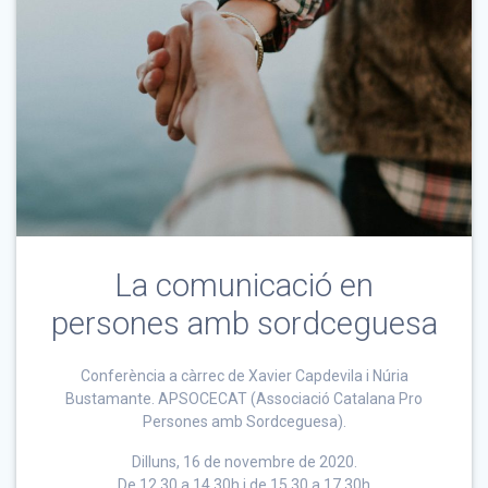
La comunicació en
persones amb sordceguesa
Conferència a càrrec de Xavier Capdevila i Núria
Bustamante. APSOCECAT (Associació Catalana Pro
Persones amb Sordceguesa).
Dilluns, 16 de novembre de 2020.
De 12.30 a 14.30h i de 15.30 a 17.30h