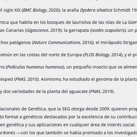
 siglo XIX (
BMC Biology
, 2020); la araña
Dysdera silvatica
Schmidt 19
ica que habita en los bosques de laurisilva de las islas de La Gom
las Canarias (
Gigascience
, 2019); la garrapata (
Ixodes scapularis
), un 
chos patógenos (
Nature
Communications
, 2016); el miriápodo Strig
omún en las costas del norte de Europa (
PLOS Biology
, 2014), y el p
no (
Pediculus humanus humanus
), un pequeño insecto que se alimen
uésped (
PNAS
, 2010). Asimismo, ha estudiado el genoma de la planta
 y dos variedades de la planta del aguacate (
PNAS
, 2019).
acionales de Genética, que la SEG otorga desde 2009, quieren pro
o formal a genéticos destacados por la excelencia de su contribuci
 en genética y sus aplicaciones en cualquier área de interés social
ardones —con los que también se había premiado a los investigad