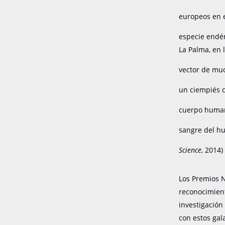
europeos en el
especie endém
La Palma, en 
vector de mu
un ciempiés c
cuerpo huma
sangre del h
Science
, 2014)
Los Premios N
reconocimient
investigación
con estos gal