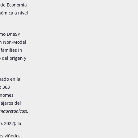
o de Economía
nómica a nivel
como DnaSP
In Non-Model
families in
 del origen y
pado en la
o 363
Genomes
pájaros del
mauretanicus
),
n
, 2022); la
los viñedos