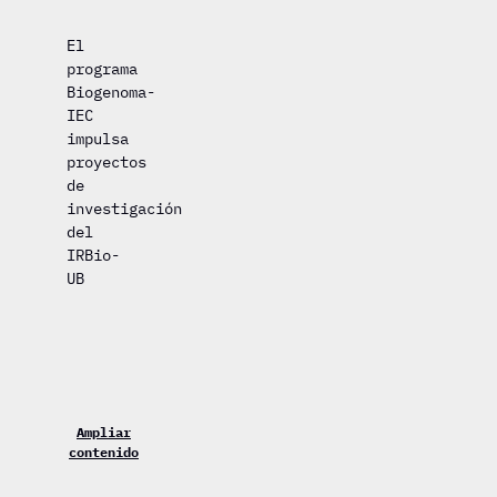
El
programa
Biogenoma-
IEC
impulsa
proyectos
de
investigación
del
IRBio-
UB
Ampliar
contenido