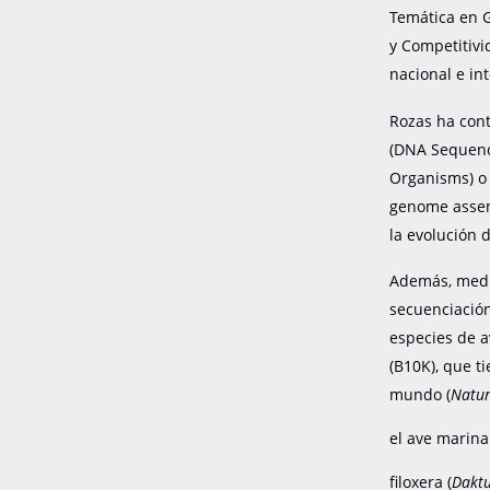
Temática en G
y Competitivi
nacional e in
Rozas ha cont
(DNA Sequenc
Organisms) o 
genome assemb
la evolución 
Además, media
secuenciación
especies de a
(B10K), que t
mundo (
Natu
el ave marin
filoxera (
Daktu