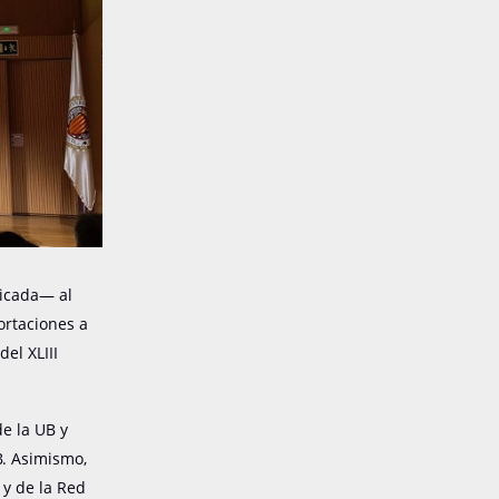
licada— al
ortaciones a
el XLIII
de la UB y
B. Asimismo,
 y de la Red