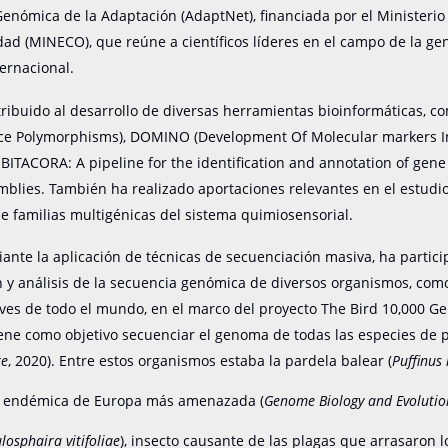
enómica de la Adaptación (AdaptNet), financiada por el Ministeri
dad (MINECO), que reúne a científicos líderes en el campo de la ge
ternacional.
ribuido al desarrollo de diversas herramientas bioinformáticas, 
e Polymorphisms), DOMINO (Development Of Molecular markers 
BITACORA: A pipeline for the identification and annotation of gene 
lies. También ha realizado aportaciones relevantes en el estudio
de familias multigénicas del sistema quimiosensorial.
nte la aplicación de técnicas de secuenciación masiva, ha partici
 y análisis de la secuencia genómica de diversos organismos, com
ves de todo el mundo, en el marco del proyecto The Bird 10,000 
iene como objetivo secuenciar el genoma de todas las especies de 
re
, 2020). Entre estos organismos estaba la pardela balear (
Puffinus
a endémica de Europa más amenazada (
Genome Biology and Evolutio
losphaira vitifoliae
), insecto causante de las plagas que arrasaron 