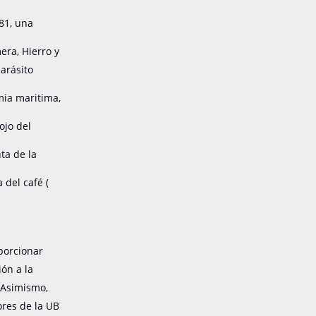
81, una
era, Hierro y
parásito
amia maritima,
iojo del
ta de la
 del café (
porcionar
ón a la
. Asimismo,
ores de la UB