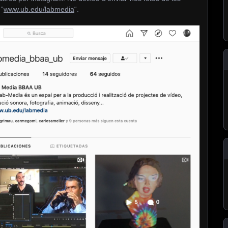
 “
www.ub.edu/labmedia
“.