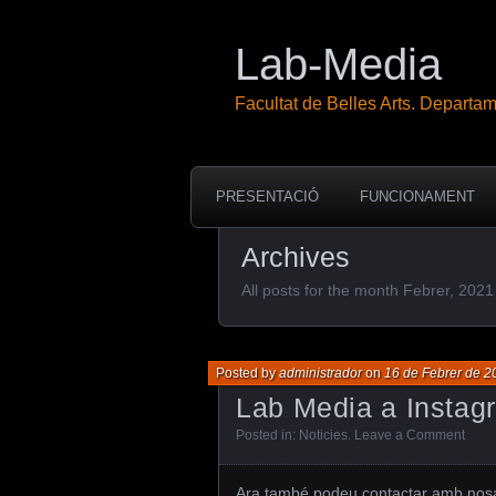
Lab-Media
Facultat de Belles Arts. Departame
PRESENTACIÓ
FUNCIONAMENT
Archives
All posts for the month Febrer, 2021
Posted by
administrador
on
16 de Febrer de 2
Lab Media a Instag
Posted in:
Noticies
.
Leave a Comment
Ara també podeu contactar amb nosal