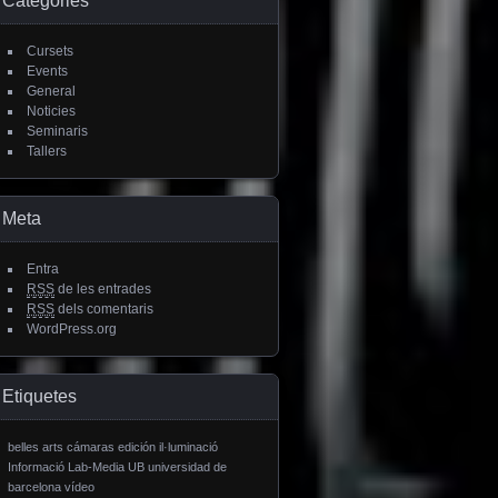
Categories
Cursets
Events
General
Noticies
Seminaris
Tallers
Meta
Entra
RSS
de les entrades
RSS
dels comentaris
WordPress.org
Etiquetes
belles arts
cámaras
edición
il·luminació
Informació
Lab-Media
UB
universidad de
barcelona
vídeo