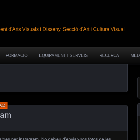
nt d'Arts Visuals i Disseny. Secció d'Art i Cultura Visual
FORMACIÓ
EQUIPAMENT I SERVEIS
RECERCA
MED
021
ram
tres per instagram. No deixeu d’enviar-nos fotos de les