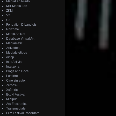
MediaLab Prado
MIT Media Lab
ZKM
V2
C3
Fondation D Langlois
Rhizome
Media Art Net
Database Virtual Art
Mediamatic
ArtNodes
Mediateletipos
eipcp
InterActivist
Interzona
Blogs and Docs
Lumière
Cine sin autor
Zemos98
Xcèntric
BccN Festival
Miniput
Ars Electronica
Transmediale
Film Festival Rotterdam