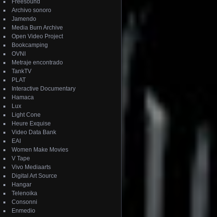
Freesound
Archivo sonoro
Jamendo
Media Burn Archive
Open Video Project
Bookcamping
OVNI
Metraje encontrado
TankTV
PLAT
Interactive Documentary
Hamaca
Lux
Light Cone
Heure Exquise
Video Data Bank
EAI
Women Make Movies
V Tape
Vivo Mediaarts
Digital Art Source
Hangar
Telenoika
Consonni
Enmedio