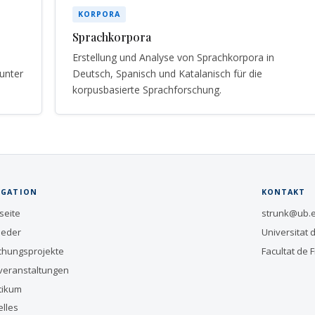
KORPORA
Sprachkorpora
Erstellung und Analyse von Sprachkorpora in
runter
Deutsch, Spanisch und Katalanisch für die
korpusbasierte Sprachforschung.
IGATION
KONTAKT
seite
strunk@ub.
ieder
Universitat
chungsprojekte
Facultat de F
veranstaltungen
tikum
elles