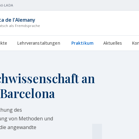
ió
›
LADA
ica de l'Alemany
tsch als Fremdsprache
ekte
Lehrveranstaltungen
Praktikum
Aktuelles
Kon
hwissenschaft an
 Barcelona
schung des
lung von Methoden und
 die angewandte