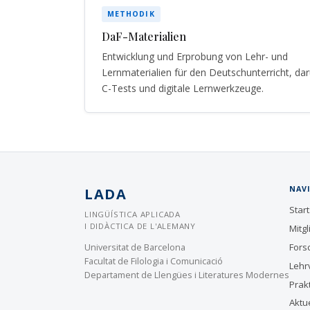
METHODIK
DaF-Materialien
Entwicklung und Erprobung von Lehr- und
Lernmaterialien für den Deutschunterricht, da
C-Tests und digitale Lernwerkzeuge.
NAV
LADA
Start
LINGÜÍSTICA APLICADA
I DIDÀCTICA DE L'ALEMANY
Mitgl
Fors
Universitat de Barcelona
Facultat de Filologia i Comunicació
Lehr
Departament de Llengües i Literatures Modernes
Prak
Aktu